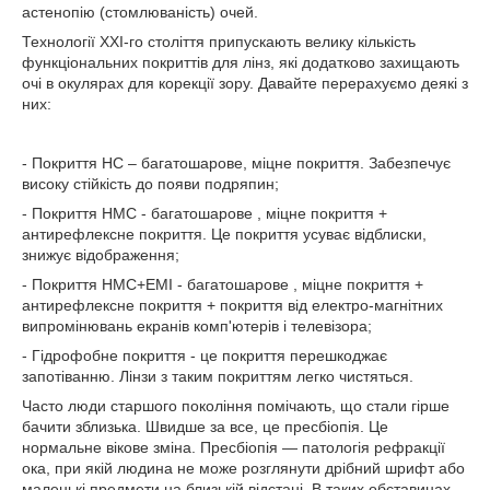
астенопію (стомлюваність) очей.
Технології ХХІ-го століття припускають велику кількість
функціональних покриттів для лінз, які додатково захищають
очі в окулярах для корекції зору. Давайте перерахуємо деякі з
них:
- Покриття HC – багатошарове, міцне покриття. Забезпечує
високу стійкість до появи подряпин;
- Покриття HMC - багатошарове , міцне покриття +
антирефлексне покриття. Це покриття усуває відблиски,
знижує відображення;
- Покриття HMC+EMI - багатошарове , міцне покриття +
антирефлексне покриття + покриття від електро-магнітних
випромінювань екранів комп'ютерів і телевізора;
- Гідрофобне покриття - це покриття перешкоджає
запотіванню. Лінзи з таким покриттям легко чистяться.
Часто люди старшого покоління помічають, що стали гірше
бачити зблизька. Швидше за все, це пресбіопія. Це
нормальне вікове зміна. Пресбіопія — патологія рефракції
ока, при якій людина не може розглянути дрібний шрифт або
маленькі предмети на близькій відстані. В таких обставинах