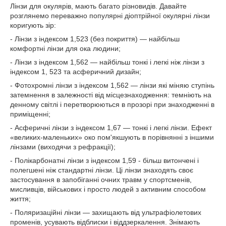
Лінзи для окулярів, мають багато різновидів. Давайте
розглянемо переважно популярні діоптрійної окулярні лінзи
коригують зір:
- Лінзи з індексом 1,523 (без покриття) — найбільш
комфортні лінзи для ока людини;
- Лінзи з індексом 1,562 — найбільш тонкі і легкі ніж лінзи з
індексом 1, 523 та асферичний дизайн;
- Фотохромні лінзи з індексом 1,562 — лінзи які міняю ступінь
затемнення в залежності від місцезнаходження: темніють на
денному світлі і перетворюються в прозорі при знаходженні в
приміщенні;
- Асферичні лінзи з індексом 1,67 — тонкі і легкі лінзи. Ефект
«великих-маленьких» око пом'якшують в порівнянні з іншими
лінзами (виходячи з рефракції);
- Полікарбонатні лінзи з індексом 1,59 - більш витончені і
полегшені ніж стандартні лінзи. Ці лінзи знаходять своє
застосування в запобіганні очних травм у спортсменів,
мисливців, військових і просто людей з активним способом
життя;
- Поляризаційні лінзи — захищають від ультрафіолетових
променів, усувають відблиски і віддзеркалення. Знімають