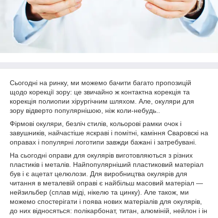
Сьогодні на ринку, ми можемо бачити багато пропозицій
щодо корекції зору: це звичайно ж контактна корекція та
корекція полиопии хірургічним шляхом. Але, окуляри для
зору відверто популярнішою, ніж коли-небудь..
Фірмові окуляри, безліч стилів, кольорові рамки очок і
завушників, найчастіше яскраві і помітні, каміння Сваровскі на
оправах і популярні логотипи завжди бажані і затребувані.
На сьогодні оправи для окулярів виготовляються з різних
пластиків і металів. Найпопулярніший пластиковий матеріал
був і є ацетат целюлози. Для виробництва окулярів для
читання в металевій оправі є найбільш масовий матеріал —
нейзильбер (сплав міді, нікелю та цинку). Але також, ми
можемо спостерігати і поява нових матеріалів для окулярів,
до них відносяться: полікарбонат, титан, алюміній, нейлон і ін