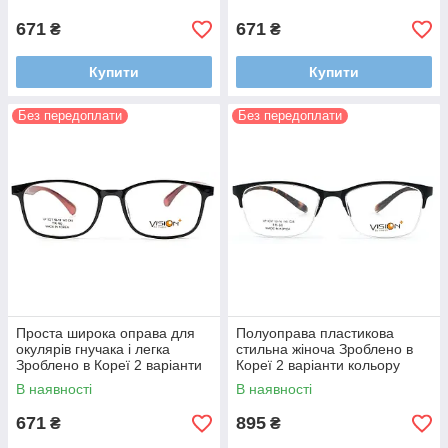
671
671
₴
₴
Купити
Купити
Без передоплати
Без передоплати
Проста широка оправа для
Полуоправа пластикова
окулярів гнучака і легка
стильна жіноча Зроблено в
Зроблено в Кореї 2 варіанти
Кореї 2 варіанти кольору
кольору
В наявності
В наявності
671
895
₴
₴