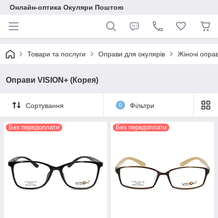
Онлайн-оптика Окуляри Поштою
Товари та послуги
Оправи для окулярів
Жіночі опра
Оправи VISION+ (Корея)
Сортування
0
Фільтри
Без передоплати
Без передоплати