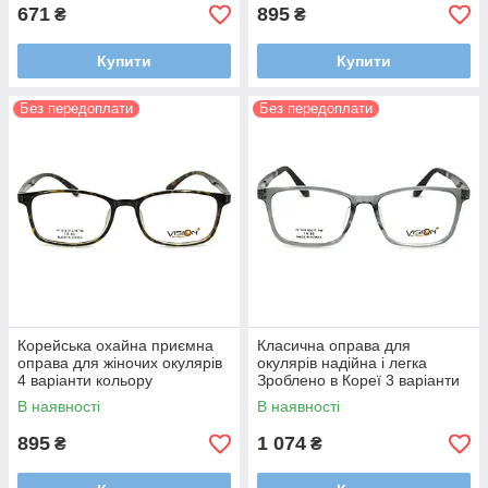
671
895
₴
₴
Купити
Купити
Без передоплати
Без передоплати
Корейська охайна приємна
Класична оправа для
оправа для жіночих окулярів
окулярів надійна і легка
4 варіанти кольору
Зроблено в Кореї 3 варіанти
кольору
В наявності
В наявності
895
1 074
₴
₴