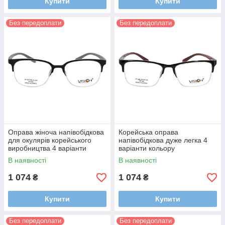
Купити
Купити
Без передоплати
Без передоплати
Оправа жіноча напівобідкова
Корейська оправа
для окулярів корейського
напівобідкова дуже легка 4
виробництва 4 варіанти
варіанти кольору
кольору
В наявності
В наявності
1 074
1 074
₴
₴
Купити
Купити
Без передоплати
Без передоплати