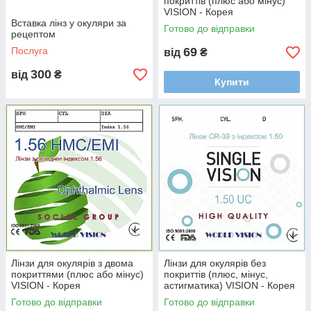
покриттів (плюс або мінус)
VISION - Корея
Вставка лінз у окуляри за
Готово до відправки
рецептом
Послуга
69
від
₴
300
від
₴
Купити
Лінзи для окулярів з двома
Лінзи для окулярів без
покриттями (плюс або мінус)
покриттів (плюс, мінус,
VISION - Корея
астигматика) VISION - Корея
Готово до відправки
Готово до відправки