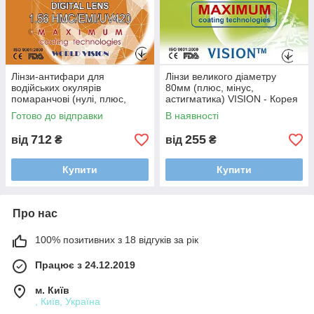
Лінзи-антифари для
Лінзи великого діаметру
водійських окулярів
80мм (плюс, мінус,
помаранчові (нулі, плюс,
астигматика) VISION - Корея
мінус) VISION - Корея
Готово до відправки
В наявності
712
255
від
₴
від
₴
Купити
Купити
Про нас
100% позитивних з 18 відгуків за рік
Працює з 24.12.2019
м. Київ
, Київ, Україна