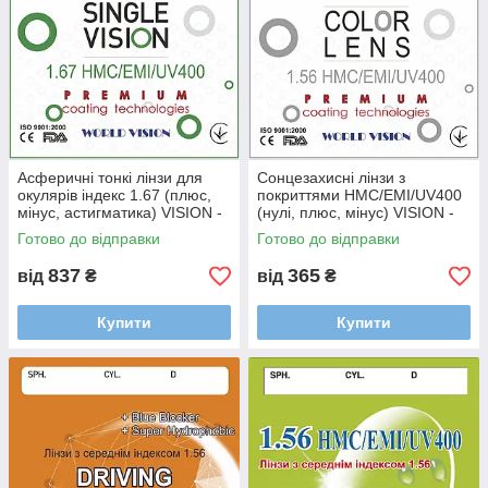
Асферичні тонкі лінзи для
Сонцезахисні лінзи з
окулярів індекс 1.67 (плюс,
покриттями HMC/EMI/UV400
мінус, астигматика) VISION -
(нулі, плюс, мінус) VISION -
Корея
Корея
Готово до відправки
Готово до відправки
837
365
від
₴
від
₴
Купити
Купити