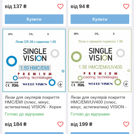
137
94
від
₴
від
₴
Купити
Купити
Лінзи для окулярів покриття
Лінзи для окулярів покриття
HMC/EMI (плюс, мінус,
HMC/EMI/UV400 (плюс,
астигматика) VISION - Корея
мінус, астигматика) VISION -
Корея
Готово до відправки
Готово до відправки
184
199
від
₴
від
₴