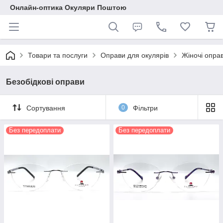
Онлайн-оптика Окуляри Поштою
Товари та послуги
Оправи для окулярів
Жіночі опра
Безобідкові оправи
Сортування
0
Фільтри
Без передоплати
Без передоплати