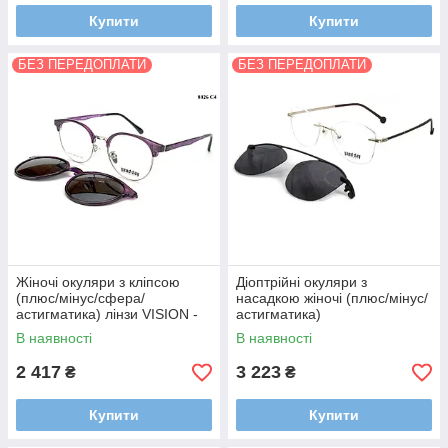
Купити
Купити
БЕЗ ПЕРЕДОПЛАТИ
БЕЗ ПЕРЕДОПЛАТИ
Жіночі окуляри з кліпсою
Діоптрійні окуляри з
(плюс/мінус/сфера/
насадкою жіночі (плюс/мінус/
астигматика) лінзи VISION -
астигматика)
Корея з покриттями
В наявності
В наявності
HMC,EMI,UV400
2 417
3 223
₴
₴
Купити
Купити