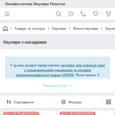
Онлайн-оптика Окуляри Поштою
Товари та послуги
Окуляри
Жіночі окуляри
Окуля
Окуляри з насадками
У цьому розділі представлені
окуляри для корекції зору
з сонцезахисними насадками та лінзами
південнокорейської марки VISION
. Лінзи мають 3
функціональні покриття: HMC, EMI і UV400.
Показати все
Асортимент діоптрійних рішень для будь-якої моделі: плюс,
мінус, астигматика, різноокість, виготовлення за рецептом.
Всі окуляри комплектуються жорстким футляром та
Сортування
0
Фільтри
серветкою для лінз.
БЕЗ ПЕРЕДОПЛАТИ
БЕЗ ПЕРЕДОПЛАТИ