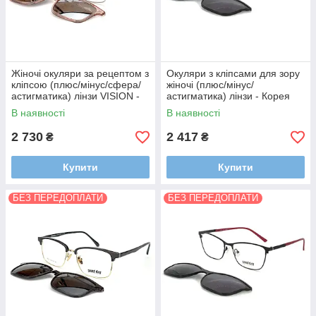
Жіночі окуляри за рецептом з
Окуляри з кліпсами для зору
кліпсою (плюс/мінус/сфера/
жіночі (плюс/мінус/
астигматика) лінзи VISION -
астигматика) лінзи - Корея
Корея з покриттями
В наявності
В наявності
HMC,EMI,UV400
2 730
2 417
₴
₴
Купити
Купити
БЕЗ ПЕРЕДОПЛАТИ
БЕЗ ПЕРЕДОПЛАТИ