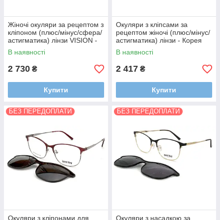
Жіночі окуляри за рецептом з
Окуляри з кліпсами за
кліпоном (плюс/мінус/сфера/
рецептом жіночі (плюс/мінус/
астигматика) лінзи VISION -
астигматика) лінзи - Корея
Корея
В наявності
В наявності
2 730
2 417
₴
₴
Купити
Купити
БЕЗ ПЕРЕДОПЛАТИ
БЕЗ ПЕРЕДОПЛАТИ
Окуляри з кліпонами для
Окуляри з насадкою за