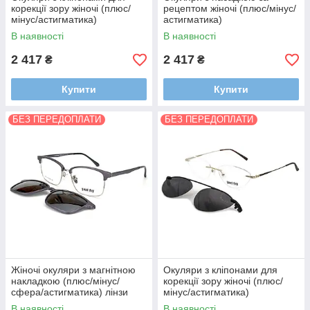
корекції зору жіночі (плюс/
рецептом жіночі (плюс/мінус/
мінус/астигматика)
астигматика)
В наявності
В наявності
2 417
2 417
₴
₴
Купити
Купити
БЕЗ ПЕРЕДОПЛАТИ
БЕЗ ПЕРЕДОПЛАТИ
Жіночі окуляри з магнітною
Окуляри з кліпонами для
накладкою (плюс/мінус/
корекції зору жіночі (плюс/
сфера/астигматика) лінзи
мінус/астигматика)
VISION - Корея з покриттями
В наявності
В наявності