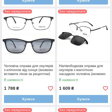
Купити
Купити
Без передоплати
Без передоплати
Чоловіча оправа для окулярів
Напівободкова оправа для
з кліпоном від сонця (можемо
окулярів з магнітною
вставити лінзи за рецептом)
насадкою чоловіча (можемо
вставити лінзи за рецептом)
В наявності
В наявності
1 788
1 609
₴
₴
Купити
Купити
Без передоплати
Без передоплати