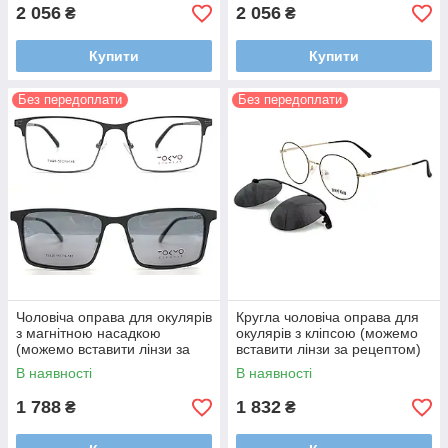
2 056
2 056
₴
₴
Купити
Купити
Без передоплати
Без передоплати
Чоловіча оправа для окулярів
Кругла чоловіча оправа для
з магнітною насадкою
окулярів з кліпсою (можемо
(можемо вставити лінзи за
вставити лінзи за рецептом)
рецептом)
В наявності
В наявності
1 788
1 832
₴
₴