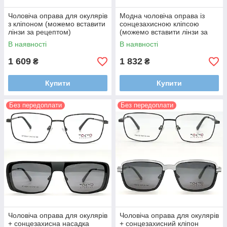
Чоловіча оправа для окулярів
Модна чоловіча оправа із
з кліпоном (можемо вставити
сонцезахисною кліпсою
лінзи за рецептом)
(можемо вставити лінзи за
рецептом)
В наявності
В наявності
1 609
1 832
₴
₴
Купити
Купити
Без передоплати
Без передоплати
Чоловіча оправа для окулярів
Чоловіча оправа для окулярів
+ сонцезахисна насадка
+ сонцезахисний кліпон