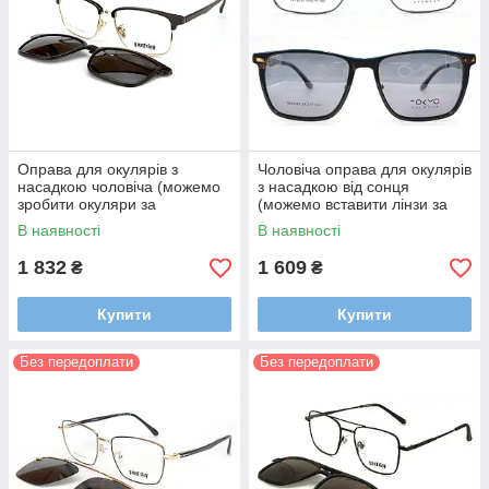
Оправа для окулярів з
Чоловіча оправа для окулярів
насадкою чоловіча (можемо
з насадкою від сонця
зробити окуляри за
(можемо вставити лінзи за
рецептом)
рецептом)
В наявності
В наявності
1 832
1 609
₴
₴
Купити
Купити
Без передоплати
Без передоплати