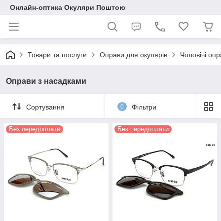
Онлайн-оптика Окуляри Поштою
Товари та послуги
Оправи для окулярів
Чоловічі опр
Оправи з насадками
Сортування
0
Фільтри
Без передоплати
Без передоплати