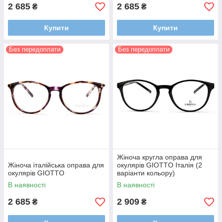
2 685
2 685
₴
₴
Купити
Купити
Без передоплати
Без передоплати
Жіноча кругла оправа для
Жіноча італійська оправа для
окулярів GIOTTO Італія (2
окулярів GIOTTO
варіанти кольору)
В наявності
В наявності
2 685
2 909
₴
₴