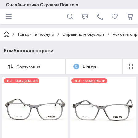
Онлайн-оптика Окуляри Поштою
Товари та послуги
Оправи для окулярів
Чоловічі опр
Комбіновані оправи
Сортування
0
Фільтри
Без передоплати
Без передоплати