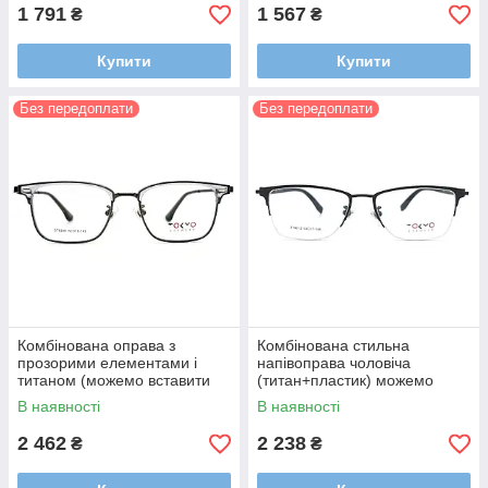
1 791
1 567
₴
₴
Купити
Купити
Без передоплати
Без передоплати
Комбінована оправа з
Комбінована стильна
прозорими елементами і
напівоправа чоловіча
титаном (можемо вставити
(титан+пластик) можемо
лінзи)
вставити лінзи
В наявності
В наявності
2 462
2 238
₴
₴