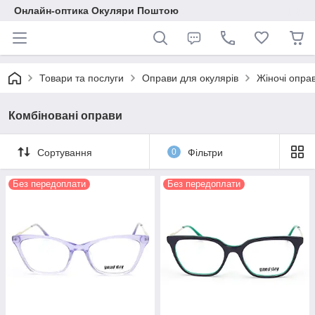
Онлайн-оптика Окуляри Поштою
Товари та послуги
Оправи для окулярів
Жіночі опра
Комбіновані оправи
Сортування
0
Фільтри
Без передоплати
Без передоплати