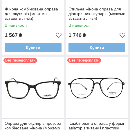
Жіноча комбінована оправа
Стильна жіноча оправа для
для окулярів (можемо
діоптріяних окулярів (можемо
вставити лінзи)
вставити лінзи)
В наявності
В наявності
1 567
1 746
₴
₴
Купити
Купити
Без передоплати
Без передоплати
Оправа для окулярів прозора
Комбінована оправа у формі
комбінована жіноча (можемо
авіатор з титану і пластику