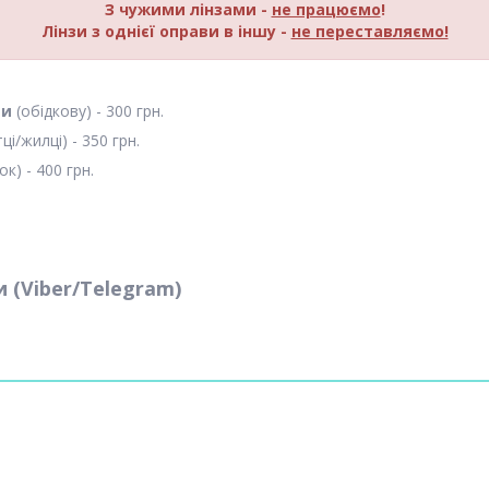
З чужими лінзами -
не працюємо
!
Лінзи з однієї оправи в іншу -
не переставляємо!
ми
(обідкову) - 300 грн.
тці/жилці)
- 350 грн.
ок)
- 400 грн.
и (Viber/Telegram)