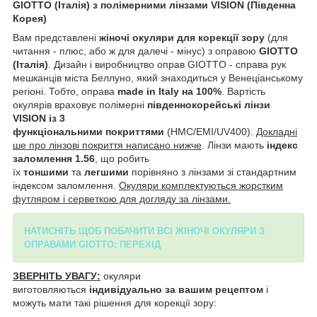
GIOTTO (Італія) з полімерними лінзами VISION (Південна
Корея)
Вам представлені
жіночі окуляри для корекції зору
(для
читання - плюс, або ж для далечі - мінус) з оправою
GIOTTO
(Італія)
. Дизайн і виробництво оправ GIOTTO - справа рук
мешканців міста Беллуно, який знаходиться у Венеціанському
регіоні. Тобто, оправа
made in Italy на 100%
. Вартість
окулярів враховує полімерні
південнокорейські лінзи
VISION із 3
функціональними покриттями
(HMC/EMI/UV400).
Докладні
ше про лінзові покриття написано нижче
. Лінзи мають
індекс
заломлення 1.56
, що робить
їх
тоншими
та
легшими
порівняно з лінзами зі стандартним
індексом заломлення.
Окуляри комплектуються жорстким
футляром і серветкою для догляду за лінзами.
НАТИСНІТЬ ЩОБ ПОБАЧИТИ ВСІ ЖІНОЧІ ОКУЛЯРИ З
ОПРАВАМИ GIOTTO: ПЕРЕХІД
ЗВЕРНІТЬ УВАГУ:
окуляри
виготовляються
індивідуально за вашим рецептом
і
можуть мати такі рішення для корекції зору: