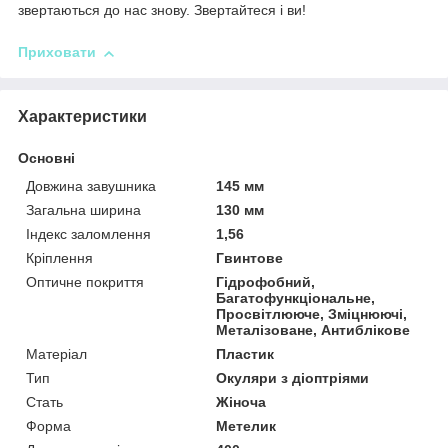
звертаються до нас знову. Звертайтеся і ви!
Приховати
Характеристики
Основні
Довжина завушника
145 мм
Загальна ширина
130 мм
Індекс заломлення
1,56
Кріплення
Гвинтове
Оптичне покриття
Гідрофобний,
Багатофункціональне,
Просвітлююче, Зміцнюючі,
Металізоване, Антиблікове
Матеріал
Пластик
Тип
Окуляри з діоптріями
Стать
Жіноча
Форма
Метелик