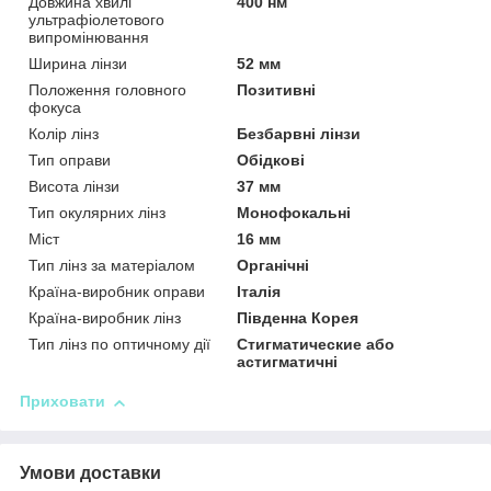
Довжина хвилі
400 нм
ультрафіолетового
випромінювання
Ширина лінзи
52 мм
Положення головного
Позитивні
фокуса
Колір лінз
Безбарвні лінзи
Тип оправи
Обідкові
Висота лінзи
37 мм
Тип окулярних лінз
Монофокальні
Міст
16 мм
Тип лінз за матеріалом
Органічні
Країна-виробник оправи
Італія
Країна-виробник лінз
Південна Корея
Тип лінз по оптичному дії
Стигматические або
астигматичні
Приховати
Умови доставки