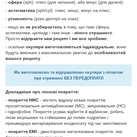
-
сфера
(sph): плюс (для читання), або мінус (для далечі);
-
астигматика
(sph/cyl): плюс, мінус, мінус на плюс;
-
різноокість
(різні діоптрії на очах);
- якщо ви
не розбираєтесь
в тому, що таке сфера,
астигматика, циліндр і таке інше -
нічого страшного
.
Просто
відправте нам рецепт і ми все зробимо
;
- оскільки
окуляри виготовляються індивідуально
, вони
будуть виконані з максимальною увагою до
особливостей
вашого рецепту
.
Ми виготовляємо та відправляємо окуляри з оплатою
при отриманні БЕЗ ПЕРЕДОПЛАТИ
Докладніше про лінзові покриття:
-
покриття HMC
- містить відразу кілька покриттів:
просвітлювальне антивідблискове (MC), зміцнювальне (HC)
і гідрофобне. Покриття усуває відбиття й відблиски, робить
лінзи міцнішими та стійкішими до появи подряпин і
пришвидшує випаровування конденсату під час запотівання.
-
покриття EMI
- двостороннє металізоване покриття, яке