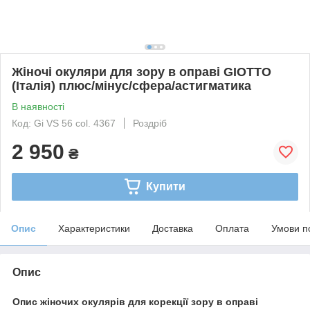
Жіночі окуляри для зору в оправі GIOTTO
(Італія) плюс/мінус/сфера/астигматика
В наявності
Код: Gi VS 56 col. 4367
Роздріб
2 950
₴
Купити
Опис
Характеристики
Доставка
Оплата
Умови п
Опис
Опис жіночих окулярів для корекції зору в оправі