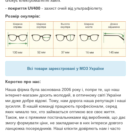
блокує електромагнітні хвилі.
-
покриття UV400
- захист очей від ультрафіолету.
Розмір окулярів:
Всі товари зареєстровані у МОЗ України
Коротко про нас:
Наша фірма була заснована 2006 року і, попри те, що наш
інтернет-магазин досить молодий, в оптичному світі України
ми дуже добре відомі. Тому, нам дорога наша репутація і наші
зусилля. В нашій команді працюють професіонали, серед
яких чимало тих, хто займається оптикою все своє життя.
Також, ми є прямими постачальниками від виробників, що дає
змогу формувати ціни, не закладаючи в них інтереси довгого
ланцюжка посередників. Наші клієнти довіряють нам і часто