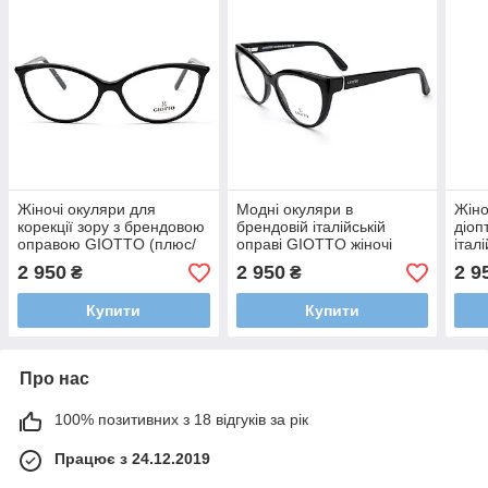
Жіночі окуляри для
Модні окуляри в
Жіно
корекції зору з брендовою
брендовій італійській
діоп
оправою GIOTTO (плюс/
оправі GIOTTO жіночі
італ
мінус/сфера/астигматика)
(плюс/мінус/сфера/
(плю
2 950
2 950
2 9
₴
₴
астигматика)
асти
Купити
Купити
Про нас
100% позитивних з 18 відгуків за рік
Працює з 24.12.2019