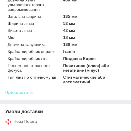
Довжина хвилі
400 нм
ультрафіолетового
випромінювання
Загальна ширина
135 мм
Ширина лінзи
52 мм
Висота лінзи
42 мм
Міст
18 мм
Довжина завушника
130 мм
Країна-виробник оправи
Італія
Країна-виробник лінз
Південна Корея
Положення головного
Позитивне (плюс) або
фокуса
негативне (мінус)
Тип лінз по оптичному дії
Стигматические або
астигматичні
Приховати
Умови доставки
Нова Пошта