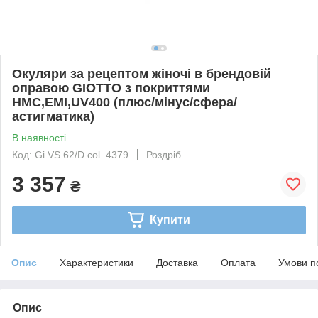
Окуляри за рецептом жіночі в брендовій
оправою GIOTTO з покриттями
HMC,EMI,UV400 (плюс/мінус/сфера/
астигматика)
В наявності
Код: Gi VS 62/D col. 4379
Роздріб
3 357
₴
Купити
Опис
Характеристики
Доставка
Оплата
Умови п
Опис