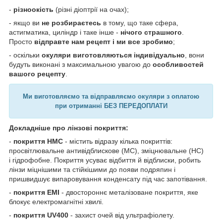
-
різноокість
(різні діоптрії на очах);
- якщо ви
не розбираєтесь
в тому, що таке сфера,
астигматика, циліндр і таке інше -
нічого страшного
.
Просто
відправте нам рецепт і ми все зробимо
;
- оскільки
окуляри виготовляються індивідуально
, вони
будуть виконані з максимальною увагою до
особливостей
вашого рецепту
.
Ми виготовляємо та відправляємо окуляри з оплатою
при отриманні БЕЗ ПЕРЕДОПЛАТИ
Докладніше про лінзові покриття:
-
покриття HMC
- містить відразу кілька покриттів:
просвітлювальне антивідблискове (MC), зміцнювальне (HC)
і гідрофобне. Покриття усуває відбиття й відблиски, робить
лінзи міцнішими та стійкішими до появи подряпин і
пришвидшує випаровування конденсату під час запотівання.
-
покриття EMI
- двостороннє металізоване покриття, яке
блокує електромагнітні хвилі.
-
покриття UV400
- захист очей від ультрафіолету.