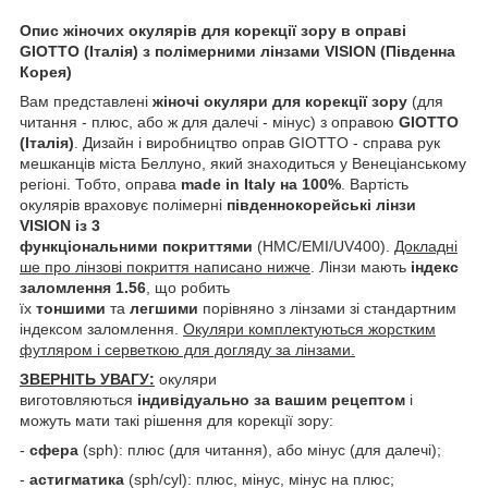
Опис жіночих окулярів для корекції зору в оправі
GIOTTO (Італія) з полімерними лінзами VISION (Південна
Корея)
Вам представлені
жіночі окуляри для корекції зору
(для
читання - плюс, або ж для далечі - мінус) з оправою
GIOTTO
(Італія)
. Дизайн і виробництво оправ GIOTTO - справа рук
мешканців міста Беллуно, який знаходиться у Венеціанському
регіоні. Тобто, оправа
made in Italy на 100%
. Вартість
окулярів враховує полімерні
південнокорейські лінзи
VISION із 3
функціональними покриттями
(HMC/EMI/UV400).
Докладні
ше про лінзові покриття написано нижче
. Лінзи мають
індекс
заломлення 1.56
, що робить
їх
тоншими
та
легшими
порівняно з лінзами зі стандартним
індексом заломлення.
Окуляри комплектуються жорстким
футляром і серветкою для догляду за лінзами.
ЗВЕРНІТЬ УВАГУ:
окуляри
виготовляються
індивідуально за вашим рецептом
і
можуть мати такі рішення для корекції зору:
-
сфера
(sph): плюс (для читання), або мінус (для далечі);
-
астигматика
(sph/cyl): плюс, мінус, мінус на плюс;