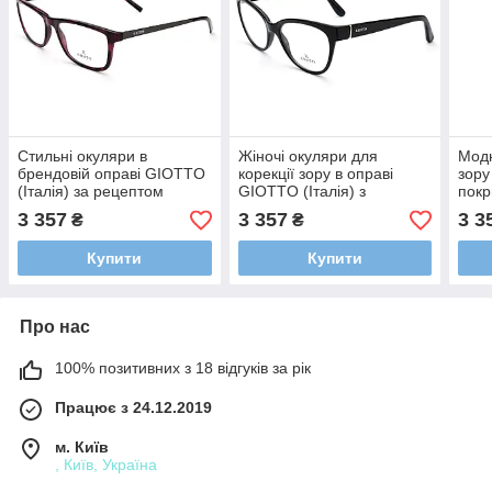
Стильні окуляри в
Жіночі окуляри для
Модн
брендовій оправі GIOTTO
корекції зору в оправі
зору
(Італія) за рецептом
GIOTTO (Італія) з
покр
(плюс, мінус, астигматика)
покриттями
HMC
3 357
3 357
3 3
₴
₴
HMC,EMI,UV400 плюс/
міну
мінус/сфера/астигматика
Купити
Купити
Про нас
100% позитивних з 18 відгуків за рік
Працює з 24.12.2019
м. Київ
, Київ, Україна