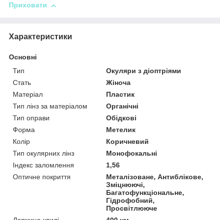
Приховати
Характеристики
Основні
Тип
Окуляри з діоптріями
Стать
Жіноча
Матеріал
Пластик
Тип лінз за матеріалом
Органічні
Тип оправи
Обідкові
Форма
Метелик
Колір
Коричневий
Тип окулярних лінз
Монофокальні
Індекс заломлення
1,56
Оптичне покриття
Металізоване, Антиблікове,
Зміцнюючі,
Багатофункціональне,
Гідрофобний,
Просвітлююче