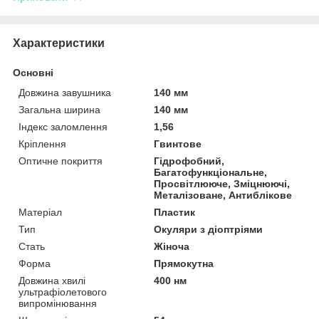
Характеристики
Основні
Довжина завушника
140 мм
Загальна ширина
140 мм
Індекс заломлення
1,56
Кріплення
Гвинтове
Оптичне покриття
Гідрофобний,
Багатофункціональне,
Просвітлююче, Зміцнюючі,
Металізоване, Антиблікове
Матеріал
Пластик
Тип
Окуляри з діоптріями
Стать
Жіноча
Форма
Прямокутна
Довжина хвилі
400 нм
ультрафіолетового
випромінювання