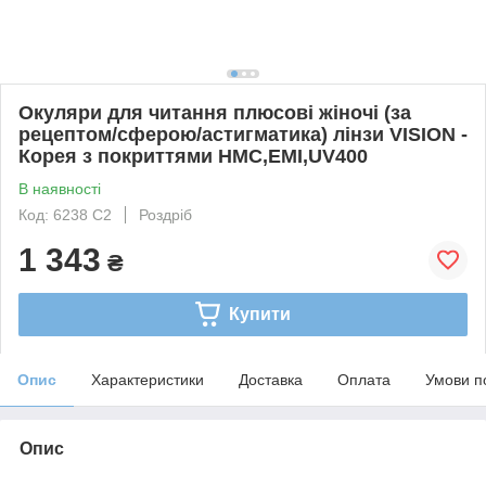
Окуляри для читання плюсові жіночі (за
рецептом/сферою/астигматика) лінзи VISION -
Корея з покриттями HMC,EMI,UV400
В наявності
Код: 6238 С2
Роздріб
1 343
₴
Купити
Опис
Характеристики
Доставка
Оплата
Умови п
Опис