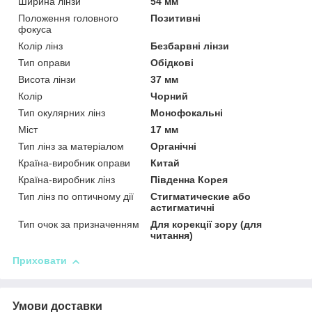
Ширина лінзи
54 мм
Положення головного
Позитивні
фокуса
Колір лінз
Безбарвні лінзи
Тип оправи
Обідкові
Висота лінзи
37 мм
Колір
Чорний
Тип окулярних лінз
Монофокальні
Міст
17 мм
Тип лінз за матеріалом
Органічні
Країна-виробник оправи
Китай
Країна-виробник лінз
Південна Корея
Тип лінз по оптичному дії
Стигматические або
астигматичні
Тип очок за призначенням
Для корекції зору (для
читання)
Приховати
Умови доставки