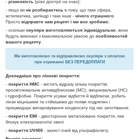
-
різноокість
(різні діоптрії на очах);
- якщо ви
не розбираєтесь
в тому, що таке сфера,
астигматика, циліндр і таке інше -
нічого страшного
.
Просто
відправте нам рецепт і ми все зробимо
;
- оскільки
окуляри виготовляються індивідуально
, вони
будуть виконані з максимальною увагою до
особливостей
вашого рецепту
.
Ми виготовляємо та відправляємо окуляри з оплатою
при отриманні БЕЗ ПЕРЕДОПЛАТИ
Докладніше про лінзові покриття:
-
покриття HMC
- містить відразу кілька покриттів:
просвітлювальне антивідблискове (MC), зміцнювальне (HC)
і гідрофобне. Покриття усуває відбиття й відблиски, робить
лінзи міцнішими та стійкішими до появи подряпин і
пришвидшує випаровування конденсату під час запотівання.
-
покриття EMI
- двостороннє металізоване покриття, яке
блокує електромагнітні хвилі.
-
покриття UV400
- захист очей від ультрафіолету.
Розмір окулярів: