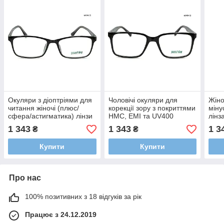
Окуляри з діоптріями для
Чоловічі окуляри для
Жіно
читання жіночі (плюс/
корекції зору з покриттями
міну
сфера/астигматика) лінзи
HMC, EMI та UV400
лінз
VISION - Корея з
(мінус/астигматика/за
асти
1 343
1 343
1 3
₴
₴
покриттями
рецептом) лінзи - Корея
покр
HMC,EMI,UV400
UV4
Купити
Купити
Про нас
100% позитивних з 18 відгуків за рік
Працює з 24.12.2019