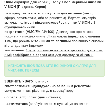
Опис окулярів для корекції зору з
полімерними лінзами
VISION (Південна Корея)
Вам представлені
жіночі окуляри для читання
(плюс,
сфера, астигматика, або за рецептом).
Вартість окулярів
включає полімерні
південнокорейські лінзи VISION з 3
функціональними
покриттями
(HMC/EMI/UV400).
Докладніше про лінзові
покриття написано нижче
. Лінзи мають
індекс заломлення
1.56
, що робить їх
тоншими
та
легшими
порівняно з лінзами
зі стандартним індексом
заломлення.
Окуляри
комплектуються
жорсткий футляром
и
мікрофібровою серветкою
для догляду за лінзами.
НАТИСНІТЬ ЩОБ ПОБАЧИТИ ВСІ ЖІНОЧІ ОКУЛЯРИ ДЛЯ
ЧИТАННЯ: ПЕРЕХІД
ЗВЕРНІТЬ УВАГУ:
окуляри
виготовляються
індивідуально за вашим рецептом
і
можуть мати такі рішення для корекції зору:
-
сфера
(sph): плюс (для читання);
-
астигматика
(sph/cyl): плюс, мінус, мінус на плюс;