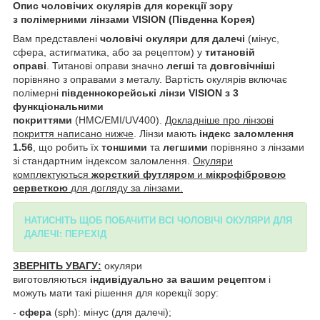
Опис чоловічих окулярів для корекції зору
з полімерними лінзами VISION (Південна Корея)
Вам представлені
чоловічі окуляри для далечі
(мінус,
сфера, астигматика, або за рецептом) у
титановій
оправі
. Титанові оправи значно
легші
та
довговічніші
порівняно з оправами з металу.
Вартість окулярів включає
полімерні
південнокорейські лінзи VISION з 3
функціональними
покриттями
(HMC/EMI/UV400).
Докладніше про лінзові
покриття написано нижче
. Лінзи мають
індекс заломлення
1.56
, що робить їх
тоншими
та
легшими
порівняно з лінзами
зі стандартним індексом заломлення.
Окуляри
комплектуються
жорсткий футляром
и
мікрофібровою
серветкою
для догляду за лінзами.
НАТИСНІТЬ ЩОБ ПОБАЧИТИ ВСІ ЧОЛОВІЧІ ОКУЛЯРИ ДЛЯ
ДАЛЕЧІ: ПЕРЕХІД
ЗВЕРНІТЬ УВАГУ:
окуляри
виготовляються
індивідуально за вашим рецептом
і
можуть мати такі рішення для корекції зору:
-
сфера
(sph): мінус (для далечі);