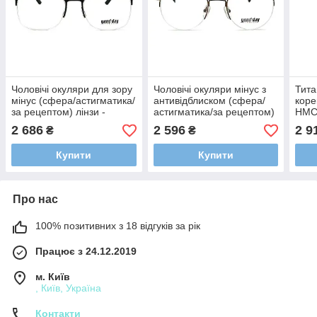
Чоловічі окуляри для зору
Чоловічі окуляри мінус з
Тита
мінус (сфера/астигматика/
антивідблиском (сфера/
коре
за рецептом) лінзи -
астигматика/за рецептом)
HMC,
Корея з покриттями HMC,
лінзи - Корея з покриттями
(мін
2 686
2 596
2 9
₴
₴
EMI та UV400
HMC, EMI та UV400
реце
Купити
Купити
Про нас
100% позитивних з 18 відгуків за рік
Працює з 24.12.2019
м. Київ
, Київ, Україна
Контакти