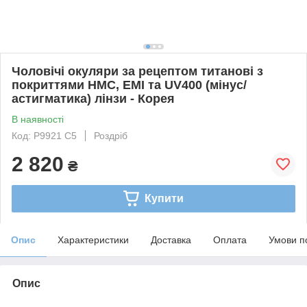
Чоловічі окуляри за рецептом титанові з
покриттями HMC, EMI та UV400 (мінус/
астигматика) лінзи - Корея
В наявності
Код: P9921 C5
Роздріб
2 820
₴
Купити
Опис
Характеристики
Доставка
Оплата
Умови п
Опис