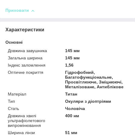
Приховати
Характеристики
Основні
Довжина завушника
145 мм
Загальна ширина
145 мм
Індекс заломлення
1,56
Оптичне покриття
Гідрофобний,
Багатофункціональне,
Просвітлююче, Зміцнюючі,
Металізоване, Антиблікове
Матеріал
Титан
Тип
Окуляри з діоптріями
Стать
Чоловіча
Довжина хвилі
400 нм
ультрафіолетового
випромінювання
Ширина лінзи
51 мм