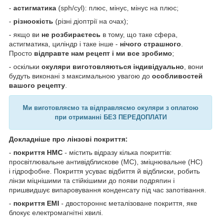
-
астигматика
(sph/cyl): плюс, мінус, мінус на плюс;
-
різноокість
(різні діоптрії на очах);
- якщо ви
не розбираєтесь
в тому, що таке сфера,
астигматика, циліндр і таке інше -
нічого страшного
.
Просто
відправте нам рецепт і ми все зробимо
;
- оскільки
окуляри виготовляються індивідуально
, вони
будуть виконані з максимальною увагою до
особливостей
вашого рецепту
.
Ми виготовляємо та відправляємо окуляри з оплатою
при отриманні БЕЗ ПЕРЕДОПЛАТИ
Докладніше про лінзові покриття:
-
покриття HMC
- містить відразу кілька покриттів:
просвітлювальне антивідблискове (MC), зміцнювальне (HC)
і гідрофобне. Покриття усуває відбиття й відблиски, робить
лінзи міцнішими та стійкішими до появи подряпин і
пришвидшує випаровування конденсату під час запотівання.
-
покриття EMI
- двостороннє металізоване покриття, яке
блокує електромагнітні хвилі.