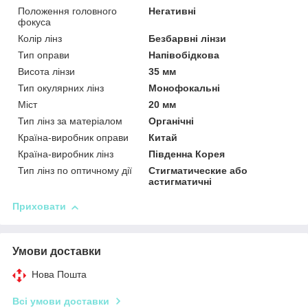
Положення головного
Негативні
фокуса
Колір лінз
Безбарвні лінзи
Тип оправи
Напівобідкова
Висота лінзи
35 мм
Тип окулярних лінз
Монофокальні
Міст
20 мм
Тип лінз за матеріалом
Органічні
Країна-виробник оправи
Китай
Країна-виробник лінз
Південна Корея
Тип лінз по оптичному дії
Стигматические або
астигматичні
Приховати
Умови доставки
Нова Пошта
Всі умови доставки