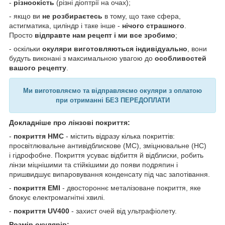
-
різноокість
(різні діоптрії на очах);
- якщо ви
не розбираєтесь
в тому, що таке сфера,
астигматика, циліндр і таке інше -
нічого страшного
.
Просто
відправте нам рецепт і ми все зробимо
;
- оскільки
окуляри виготовляються індивідуально
, вони
будуть виконані з максимальною увагою до
особливостей
вашого рецепту
.
Ми виготовляємо та відправляємо окуляри з оплатою
при отриманні БЕЗ ПЕРЕДОПЛАТИ
Докладніше про лінзові покриття:
-
покриття HMC
- містить відразу кілька покриттів:
просвітлювальне антивідблискове (MC), зміцнювальне (HC)
і гідрофобне. Покриття усуває відбиття й відблиски, робить
лінзи міцнішими та стійкішими до появи подряпин і
пришвидшує випаровування конденсату під час запотівання.
-
покриття EMI
- двостороннє металізоване покриття, яке
блокує електромагнітні хвилі.
-
покриття UV400
- захист очей від ультрафіолету.
Розмір окулярів: