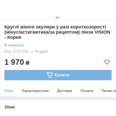
Круглі жіночі окуляри у разі короткозорості
(мінус/астигматика/за рецептом) лінзи VISION
- Корея
В наявності
Код: 1372 С01
Роздріб
1 970
₴
Купити
Опис
Характеристики
Доставка
Оплата
Умови п
Опис