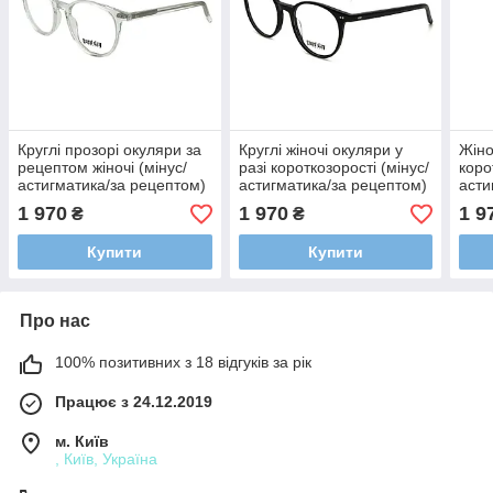
Круглі прозорі окуляри за
Круглі жіночі окуляри у
Жіно
рецептом жіночі (мінус/
разі короткозорості (мінус/
коро
астигматика/за рецептом)
астигматика/за рецептом)
асти
лінзи VISION - Корея
лінзи VISION - Корея
лінз
1 970
1 970
1 9
₴
₴
Купити
Купити
Про нас
100% позитивних з 18 відгуків за рік
Працює з 24.12.2019
м. Київ
, Київ, Україна