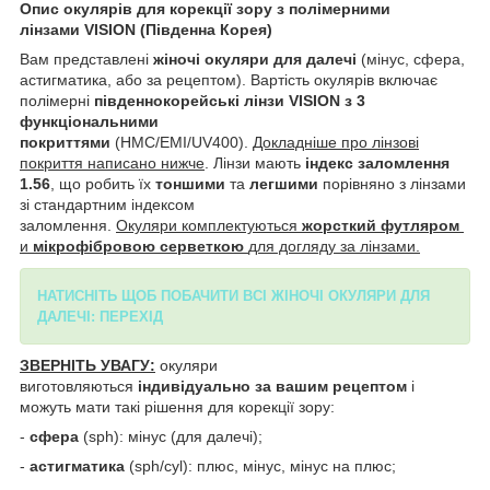
Опис окулярів для корекції зору з полімерними
лінзами VISION (Південна Корея)
Вам представлені
жіночі окуляри для далечі
(мінус, сфера,
астигматика, або за рецептом).
Вартість окулярів включає
полімерні
південнокорейські лінзи VISION з 3
функціональними
покриттями
(HMC/EMI/UV400).
Докладніше про лінзові
покриття написано нижче
. Лінзи мають
індекс заломлення
1.56
, що робить їх
тоншими
та
легшими
порівняно з лінзами
зі стандартним індексом
заломлення.
Окуляри
комплектуються
жорсткий футляром
и
мікрофібровою серветкою
для догляду за лінзами.
НАТИСНІТЬ ЩОБ ПОБАЧИТИ ВСІ ЖІНОЧІ ОКУЛЯРИ ДЛЯ
ДАЛЕЧІ: ПЕРЕХІД
ЗВЕРНІТЬ УВАГУ:
окуляри
виготовляються
індивідуально за вашим рецептом
і
можуть мати такі рішення для корекції зору:
-
сфера
(sph): мінус (для далечі);
-
астигматика
(sph/cyl): плюс, мінус, мінус на плюс;