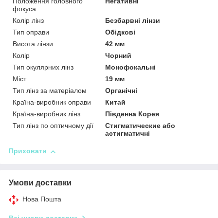
Положення головного
Негативні
фокуса
Колір лінз
Безбарвні лінзи
Тип оправи
Обідкові
Висота лінзи
42 мм
Колір
Чорний
Тип окулярних лінз
Монофокальні
Міст
19 мм
Тип лінз за матеріалом
Органічні
Країна-виробник оправи
Китай
Країна-виробник лінз
Південна Корея
Тип лінз по оптичному дії
Стигматические або
астигматичні
Приховати
Умови доставки
Нова Пошта