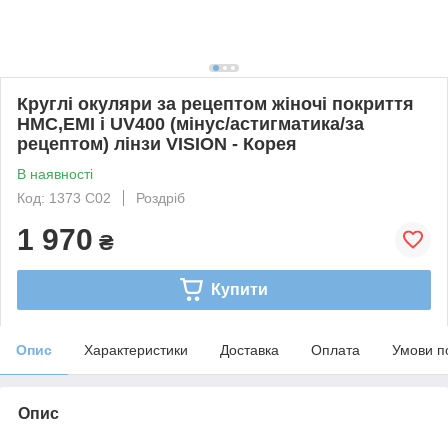
Круглі окуляри за рецептом жіночі покриття
HMC,EMI і UV400 (мінус/астигматика/за
рецептом) лінзи VISION - Корея
В наявності
Код: 1373 C02
Роздріб
1 970
₴
Купити
Опис
Характеристики
Доставка
Оплата
Умови п
Опис