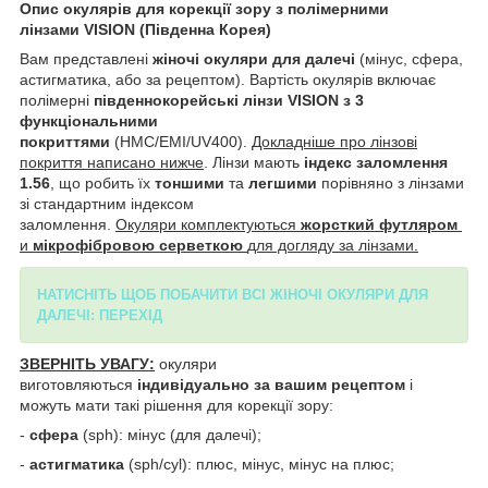
Опис окулярів для корекції зору з полімерними
лінзами VISION (Південна Корея)
Вам представлені
жіночі окуляри для далечі
(мінус, сфера,
астигматика, або за рецептом).
Вартість окулярів включає
полімерні
південнокорейські лінзи VISION з 3
функціональними
покриттями
(HMC/EMI/UV400).
Докладніше про лінзові
покриття написано нижче
. Лінзи мають
індекс заломлення
1.56
, що робить їх
тоншими
та
легшими
порівняно з лінзами
зі стандартним індексом
заломлення.
Окуляри
комплектуються
жорсткий футляром
и
мікрофібровою серветкою
для догляду за лінзами.
НАТИСНІТЬ ЩОБ ПОБАЧИТИ ВСІ ЖІНОЧІ ОКУЛЯРИ ДЛЯ
ДАЛЕЧІ: ПЕРЕХІД
ЗВЕРНІТЬ УВАГУ:
окуляри
виготовляються
індивідуально за вашим рецептом
і
можуть мати такі рішення для корекції зору:
-
сфера
(sph): мінус (для далечі);
-
астигматика
(sph/cyl): плюс, мінус, мінус на плюс;