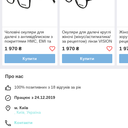
Чоловічі окуляри для
Окуляри для далечі круглі
Жіно
далечі з антивідблиском з
жіночі (мінус/астигматика/
зору
покриттями HMC, EMI та
за рецептом) лінзи VISION
реце
UV400 (мінус/астигматика/
- Корея покриття HMC,EMI
Коре
1 970
1 970
1 9
₴
₴
за рецептом) лінзи -
і UV400
UV4
Корея
Купити
Купити
Про нас
100% позитивних з 18 відгуків за рік
Працює з 24.12.2019
м. Київ
, Київ, Україна
Контакти