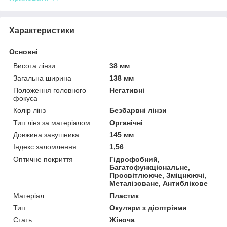
Характеристики
Основні
Висота лінзи
38 мм
Загальна ширина
138 мм
Положення головного
Негативні
фокуса
Колір лінз
Безбарвні лінзи
Тип лінз за матеріалом
Органічні
Довжина завушника
145 мм
Індекс заломлення
1,56
Оптичне покриття
Гідрофобний,
Багатофункціональне,
Просвітлююче, Зміцнюючі,
Металізоване, Антиблікове
Матеріал
Пластик
Тип
Окуляри з діоптріями
Стать
Жіноча