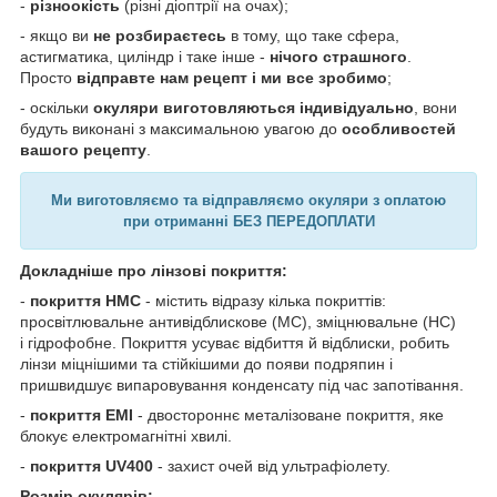
-
різноокість
(різні діоптрії на очах);
- якщо ви
не розбираєтесь
в тому, що таке сфера,
астигматика, циліндр і таке інше -
нічого страшного
.
Просто
відправте нам рецепт і ми все зробимо
;
- оскільки
окуляри виготовляються індивідуально
, вони
будуть виконані з максимальною увагою до
особливостей
вашого рецепту
.
Ми виготовляємо та відправляємо окуляри з оплатою
при отриманні БЕЗ ПЕРЕДОПЛАТИ
Докладніше про лінзові покриття:
-
покриття HMC
- містить відразу кілька покриттів:
просвітлювальне антивідблискове (MC), зміцнювальне (HC)
і гідрофобне. Покриття усуває відбиття й відблиски, робить
лінзи міцнішими та стійкішими до появи подряпин і
пришвидшує випаровування конденсату під час запотівання.
-
покриття EMI
- двостороннє металізоване покриття, яке
блокує електромагнітні хвилі.
-
покриття UV400
- захист очей від ультрафіолету.
Розмір окулярів: