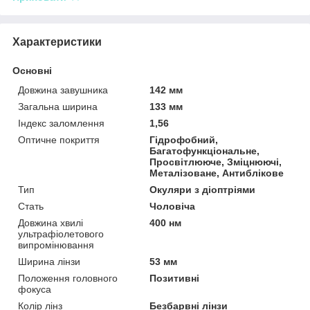
Характеристики
Основні
Довжина завушника
142 мм
Загальна ширина
133 мм
Індекс заломлення
1,56
Оптичне покриття
Гідрофобний,
Багатофункціональне,
Просвітлююче, Зміцнюючі,
Металізоване, Антиблікове
Тип
Окуляри з діоптріями
Стать
Чоловіча
Довжина хвилі
400 нм
ультрафіолетового
випромінювання
Ширина лінзи
53 мм
Положення головного
Позитивні
фокуса
Колір лінз
Безбарвні лінзи