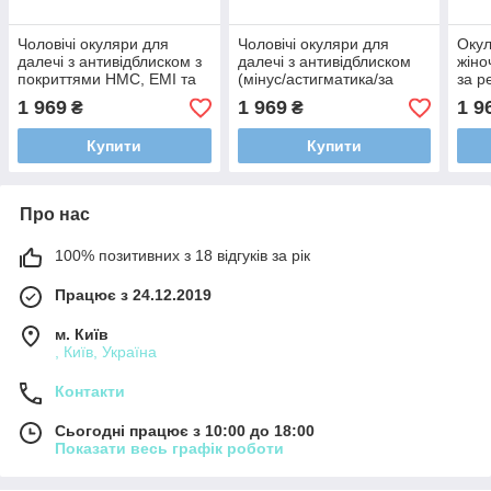
Чоловічі окуляри для
Чоловічі окуляри для
Окул
далечі з антивідблиском з
далечі з антивідблиском
жіно
покриттями HMC, EMI та
(мінус/астигматика/за
за р
UV400 (мінус/астигматика/
рецептом) лінзи - Корея з
- Ко
1 969
1 969
1 9
₴
₴
за рецептом) лінзи -
покриттями HMC, EMI та
і UV
Корея
UV400
Купити
Купити
Про нас
100% позитивних з 18 відгуків за рік
Працює з 24.12.2019
м. Київ
, Київ, Україна
Контакти
Сьогодні працює з 10:00 до 18:00
Показати весь графік роботи