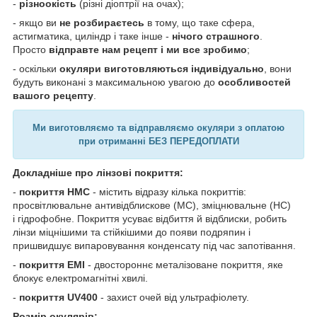
-
різноокість
(різні діоптрії на очах);
- якщо ви
не розбираєтесь
в тому, що таке сфера,
астигматика, циліндр і таке інше -
нічого страшного
.
Просто
відправте нам рецепт і ми все зробимо
;
- оскільки
окуляри виготовляються індивідуально
, вони
будуть виконані з максимальною увагою до
особливостей
вашого рецепту
.
Ми виготовляємо та відправляємо окуляри з оплатою
при отриманні БЕЗ ПЕРЕДОПЛАТИ
Докладніше про лінзові покриття:
-
покриття HMC
- містить відразу кілька покриттів:
просвітлювальне антивідблискове (MC), зміцнювальне (HC)
і гідрофобне. Покриття усуває відбиття й відблиски, робить
лінзи міцнішими та стійкішими до появи подряпин і
пришвидшує випаровування конденсату під час запотівання.
-
покриття EMI
- двостороннє металізоване покриття, яке
блокує електромагнітні хвилі.
-
покриття UV400
- захист очей від ультрафіолету.
Розмір окулярів: