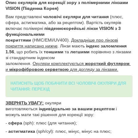
Опис окулярів для корекції зору з
полімерними лінзами
VISION (Південна Корея)
Вам представлені
чоловічі окуляри для читання
(плюс,
сфера, астигматика, або за рецептом).
Вартість окулярів
включає полімерні
південнокорейські лінзи VISION з 3
функціональними
покриттями
(HMC/EMI/UV400).
Докладніше про лінзові
покриття написано нижче
. Лінзи мають
індекс заломлення
1.56
, що робить їх
тоншими
та
легшими
порівняно з лінзами
зі стандартним індексом
заломлення.
Окуляри
комплектуються
жорсткий футляром
и
мікрофібровою серветкою
для догляду за лінзами.
НАТИСНІТЬ ЩОБ ПОБАЧИТИ ВСІ ЧОЛОВІЧІ ОКУЛЯРИ ДЛЯ
ЧИТАННЯ: ПЕРЕХІД
ЗВЕРНІТЬ УВАГУ:
окуляри
виготовляються
індивідуально за вашим рецептом
і
можуть мати такі рішення для корекції зору:
-
сфера
(sph): плюс (для читання);
-
астигматика
(sph/cyl): плюс, мінус, мінус на плюс;