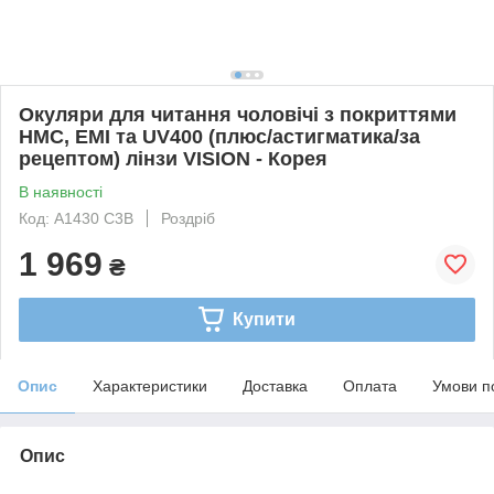
Окуляри для читання чоловічі з покриттями
HMC, EMI та UV400 (плюс/астигматика/за
рецептом) лінзи VISION - Корея
В наявності
Код: A1430 C3B
Роздріб
1 969
₴
Купити
Опис
Характеристики
Доставка
Оплата
Умови п
Опис