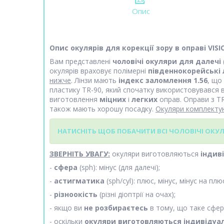
Опис
Опис окулярів для корекції зору в оправі VIS
Вам представлені
чоловічі окуляри для далечі
окулярів враховує полімерні
південнокорейські 
нижче
. Лінзи мають
індекс заломлення 1.56
, що
пластику TR-90, який спочатку використовувався 
виготовлення
міцних
і
легких
оправ. Оправи з TR
також мають хорошу посадку.
Окуляри комплект
НАТИСНІТЬ ЩОБ ПОБАЧИТИ ВСІ ЧОЛОВІЧІ ОКУЛЯ
ЗВЕРНІТЬ УВАГУ:
окуляри виготовляються
індив
-
сфера
(sph): мінус (для далечі);
-
астигматика
(sph/cyl): плюс, мінус, мінус на плю
-
різноокість
(різні діоптрії на очах);
- якщо ви
не розбираєтесь
в тому, що таке сфера
- оскільки
окуляри виготовляються індивідуа