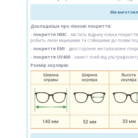
Ми виготовл
Докладніше про лінзові покриття:
-
покриття HMC
- містить відразу кілька покритт
робить лінзи міцнішими та стійкішими до появи по
-
покриття EMI
- двостороннє металізоване покри
-
покриття UV400
- захист очей від ультрафіолету
Розмір окулярів: