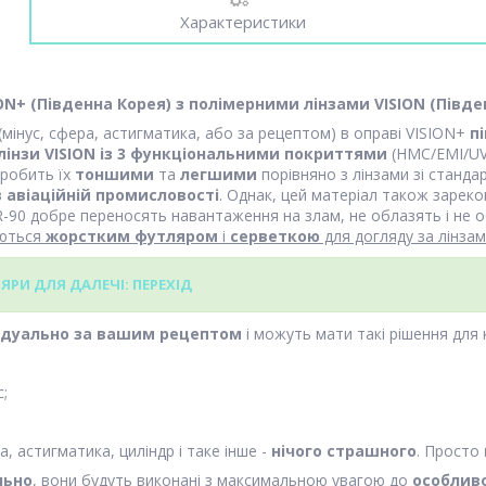
Характеристики
ION+
(Південна Корея)
з полімерними лінзами VISION (Півде
(мінус, сфера, астигматика, або за рецептом) в оправі VISION+
пі
лінзи VISION із 3 функціональними покриттями
(HMC/EMI/UV
 робить їх
тоншими
та
легшими
порівняно з лінзами зі станд
в
авіаційній промисловості
. Однак, цей матеріал також зарек
-90 добре переносять навантаження на злам, не облазять і не о
уються
жорстким футляром
і
серветкою
для догляду за лінза
РИ ДЛЯ ДАЛЕЧІ: ПЕРЕХІД
ідуально за вашим рецептом
і можуть мати такі рішення для к
с;
, астигматика, циліндр і таке інше -
нічого страшного
. Просто
льно
, вони будуть виконані з максимальною увагою до
особлив