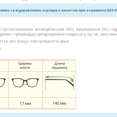
яємо та відправляємо окуляри з оплатою при отриманні БЕЗ
ів: просвітлювальне антивідблискове (MC), зміцнювальне (HC) і гі
дряпин і пришвидшує випаровування конденсату під час запотіван
ття, яке блокує електромагнітні хвилі.
.