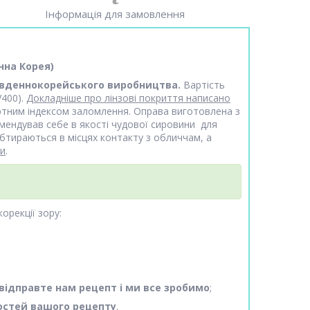
Інформація для замовлення
нна Корея)
вденнокорейського виробництва.
Вартість
400).
Докладніше про лінзові покриття написано
артним індексом заломлення. Оправа виготовлена з
омендував себе в якості чудової сировини для
бтираються в місцях контакту з обличчам, а
ми
.
орекції зору:
відправте нам рецепт і ми все зробимо
;
остей вашого рецепту
.