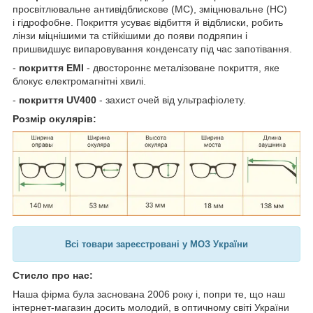
просвітлювальне антивідблискове (MC), зміцнювальне (HC)
і гідрофобне. Покриття усуває відбиття й відблиски, робить
лінзи міцнішими та стійкішими до появи подряпин і
пришвидшує випаровування конденсату під час запотівання.
-
покриття EMI
- двостороннє металізоване покриття, яке
блокує електромагнітні хвилі.
-
покриття UV400
- захист очей від ультрафіолету.
Розмір окулярів:
Всі товари зареєстровані у МОЗ України
Стисло про нас:
Наша фірма була заснована 2006 року і, попри те, що наш
інтернет-магазин досить молодий, в оптичному світі України