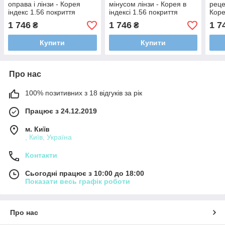
оправа і лінзи - Корея
мінусом лінзи - Корея в
реце
індекс 1.56 покриття
індексі 1.56 покриття
Коре
HMC/EMI/UV400 (за
HMC/EMI/UV400 (за
пок
1 746
1 746
1 7
₴
₴
рецептом/сфера/
рецептом/сфера/
(мін
астигматика)
астигматика)
Купити
Купити
Про нас
100% позитивних з 18 відгуків за рік
Працює з 24.12.2019
м. Київ
, Київ, Україна
Контакти
Сьогодні працює з 10:00 до 18:00
Показати весь графік роботи
Про нас