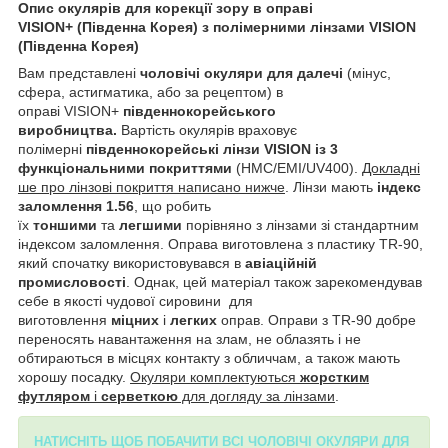
Опис окулярів для корекції зору в оправі
VISION+
(Південна Корея)
з полімерними лінзами VISION
(Південна Корея)
Вам представлені
чоловічі окуляри для далечі
(мінус,
сфера, астигматика, або за рецептом) в
оправі VISION+
південнокорейського
виробництва.
Вартість окулярів враховує
полімерні
південнокорейські лінзи VISION із 3
функціональними покриттями
(HMC/EMI/UV400).
Докладні
ше про лінзові покриття написано нижче
. Лінзи мають
індекс
заломлення 1.56
, що робить
їх
тоншими
та
легшими
порівняно з лінзами зі стандартним
індексом заломлення. Оправа виготовлена з пластику TR-90,
який спочатку використовувався в
авіаційній
промисловості
. Однак, цей матеріал також зарекомендував
себе в якості чудової сировини для
виготовлення
міцних
і
легких
оправ. Оправи з TR-90 добре
переносять навантаження на злам, не облазять і не
обтираються в місцях контакту з обличчам, а також мають
хорошу посадку.
Окуляри комплектуються
жорстким
футляром
і
серветкою
для догляду за лінзами
.
НАТИСНІТЬ ЩОБ ПОБАЧИТИ ВСІ ЧОЛОВІЧІ ОКУЛЯРИ ДЛЯ