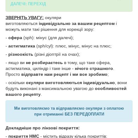
ДАЛЕЧІ: ПЕРЕХІД
ЗВЕРНІТЬ УВАГУ:
окуляри
виготовляються
індивідуально за вашим рецептом
і
можуть мати такі рішення для корекції зору:
-
сфера
(sph): мінус (для далечі);
-
астигматика
(sph/cyl): плюс, мінус, мінус на плюс;
-
різноокість
(різні діоптрії на очах);
- якщо ви
не розбираєтесь
в тому, що таке сфера,
астигматика, циліндр і таке інше -
нічого страшного
.
Просто
відправте нам рецепт і ми все зробимо
;
- оскільки
окуляри виготовляються індивідуально
, вони
будуть виконані з максимальною увагою до
особливостей
вашого рецепту
.
Ми виготовляємо та відправляємо окуляри з оплатою
при отриманні БЕЗ ПЕРЕДОПЛАТИ
Докладніше про лінзові покриття:
-
покриття HMC
- містить відразу кілька покриттів: