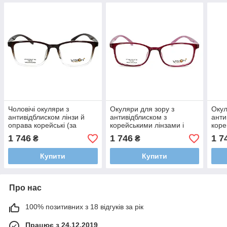
Чоловічі окуляри з
Окуляри для зору з
Окул
антивідблиском лінзи й
антивідблиском з
анти
оправа корейські (за
корейськими лінзами і
коре
рецептом/плюс/мінус/
оправою жіночі (за
опра
1 746
1 746
1 7
₴
₴
сфера/астигматика)
рецептом/плюс/мінус/
реце
сфера/астигматика)
сфер
Купити
Купити
Про нас
100% позитивних з 18 відгуків за рік
Працює з 24.12.2019