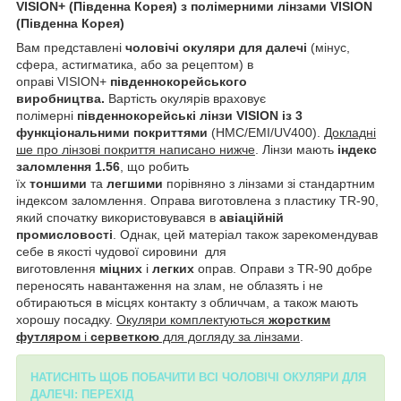
VISION+
(Південна Корея)
з полімерними лінзами VISION
(Південна Корея)
Вам представлені
чоловічі окуляри для далечі
(мінус,
сфера, астигматика, або за рецептом) в
оправі VISION+
південнокорейського
виробництва.
Вартість окулярів враховує
полімерні
південнокорейські лінзи VISION із 3
функціональними покриттями
(HMC/EMI/UV400).
Докладні
ше про лінзові покриття написано нижче
. Лінзи мають
індекс
заломлення 1.56
, що робить
їх
тоншими
та
легшими
порівняно з лінзами зі стандартним
індексом заломлення. Оправа виготовлена з пластику TR-90,
який спочатку використовувався в
авіаційній
промисловості
. Однак, цей матеріал також зарекомендував
себе в якості чудової сировини для
виготовлення
міцних
і
легких
оправ. Оправи з TR-90 добре
переносять навантаження на злам, не облазять і не
обтираються в місцях контакту з обличчам, а також мають
хорошу посадку.
Окуляри комплектуються
жорстким
футляром
і
серветкою
для догляду за лінзами
.
НАТИСНІТЬ ЩОБ ПОБАЧИТИ ВСІ ЧОЛОВІЧІ ОКУЛЯРИ ДЛЯ
ДАЛЕЧІ: ПЕРЕХІД