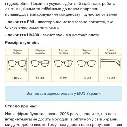
і гідрофобне. Покриття усуває відбиття й відблиски, робить
лінзи міцнішими та стійкішими до появи подряпин і
пришвидшує випаровування конденсату під час запотівання.
-
покриття EMI
- двостороннє металізоване покриття, яке
блокує електромагнітні хвилі.
-
покриття UV400
- захист очей від ультрафіолету.
Розмір окулярів:
Всі товари зареєстровані у МОЗ України
Стисло про нас:
Наша фірма була заснована 2006 року і, попри те, що наш
інтернет-магазин досить молодий, в оптичному світі України
ми дуже добре відомі. Тому, нам дорога наша репутація і наші