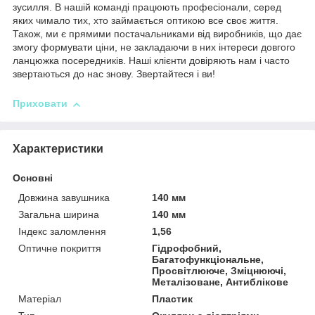
зусилля. В нашій команді працюють професіонали, серед
яких чимало тих, хто займається оптикою все своє життя.
Також, ми є прямими постачальниками від виробників, що дає
змогу формувати ціни, не закладаючи в них інтереси довгого
ланцюжка посередників. Наші клієнти довіряють нам і часто
звертаються до нас знову. Звертайтеся і ви!
Приховати
Характеристики
Основні
Довжина завушника
140 мм
Загальна ширина
140 мм
Індекс заломлення
1,56
Оптичне покриття
Гідрофобний,
Багатофункціональне,
Просвітлююче, Зміцнюючі,
Металізоване, Антиблікове
Матеріал
Пластик