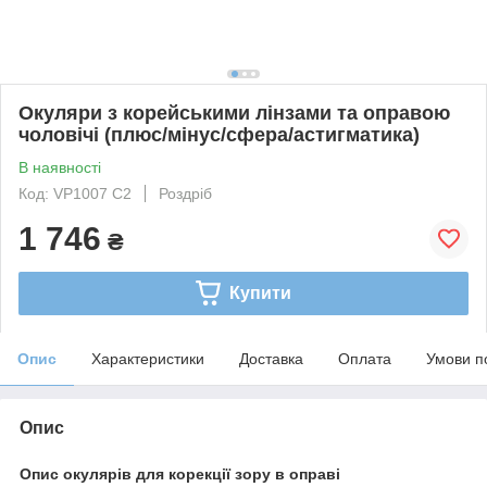
Окуляри з корейськими лінзами та оправою
чоловічі (плюс/мінус/сфера/астигматика)
В наявності
Код: VP1007 C2
Роздріб
1 746
₴
Купити
Опис
Характеристики
Доставка
Оплата
Умови п
Опис
Опис окулярів для корекції зору в оправі