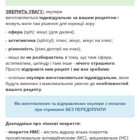
ЗВЕРНІТЬ УВАГУ:
окуляри
виготовляються
індивідуально за вашим рецептом
і
можуть мати такі рішення для корекції зору:
-
сфера
(sph): мінус (для далечі);
-
астигматика
(sph/cyl): плюс, мінус, мінус на плюс;
-
різноокість
(різні діоптрії на очах);
- якщо ви
не розбираєтесь
в тому, що таке сфера,
астигматика, циліндр і таке інше -
нічого страшного
.
Просто
відправте нам рецепт і ми все зробимо
;
- оскільки
окуляри виготовляються індивідуально
, вони
будуть виконані з максимальною увагою до
особливостей
вашого рецепту
.
Ми виготовляємо та відправляємо окуляри з оплатою
при отриманні БЕЗ ПЕРЕДОПЛАТИ
Докладніше про лінзові покриття:
-
покриття HMC
- містить відразу кілька покриттів:
просвітлювальне антивідблискове (MC), зміцнювальне (HC)