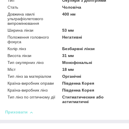
Тип
Окуляри з діоптріями
Стать
Чоловіча
Довжина хвилі
400 нм
ультрафіолетового
випромінювання
Ширина лінзи
53 мм
Положення головного
Негативні
фокуса
Колір лінз
Безбарвні лінзи
Висота лінзи
31 мм
Тип окулярних лінз
Монофокальні
Міст
18 мм
Тип лінз за матеріалом
Органічні
Країна-виробник оправи
Південна Корея
Країна-виробник лінз
Південна Корея
Тип лінз по оптичному дії
Стигматические або
астигматичні
Приховати