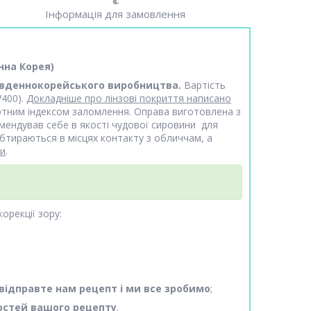
Інформація для замовлення
нна Корея)
вденнокорейського виробництва.
Вартість
400).
Докладніше про лінзові покриття написано
артним індексом заломлення. Оправа виготовлена з
омендував себе в якості чудової сировини для
бтираються в місцях контакту з обличчам, а
ми
.
орекції зору:
відправте нам рецепт і ми все зробимо
;
остей вашого рецепту
.