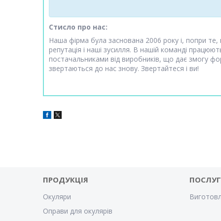
Стисло про нас:
Наша фірма була заснована 2006 року і, попри те,
репутація і наші зусилля. В нашій команді працюю
постачальниками від виробників, що дає змогу фор
звертаються до нас знову. Звертайтеся і ви!
ПРОДУКЦІЯ
ПОСЛУ
Окуляри
Виготовл
Оправи для окулярів