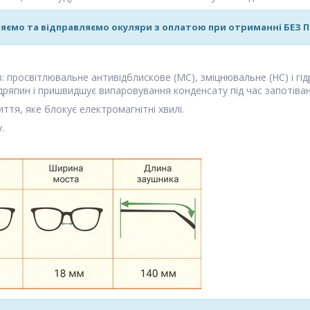
яємо та відправляємо окуляри з оплатою при отриманні БЕЗ
ів: просвітлювальне антивідблискове (MC), зміцнювальне (HC) і гі
дряпин і пришвидшує випаровування конденсату під час запотіван
ття, яке блокує електромагнітні хвилі.
.