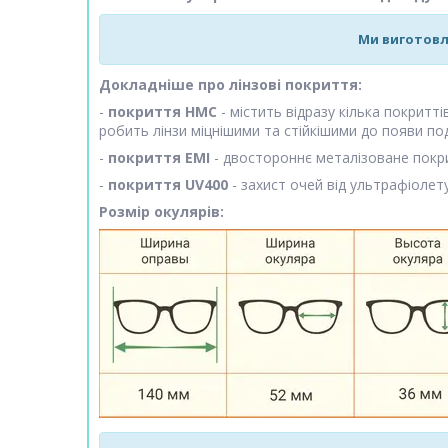
Ми виготовл
Докладніше про лінзові покриття:
-
покриття HMC
- містить відразу кілька покритт
робить лінзи міцнішими та стійкішими до появи по
-
покриття EMI
- двостороннє металізоване покри
-
покриття UV400
- захист очей від ультрафіолету
Розмір окулярів: