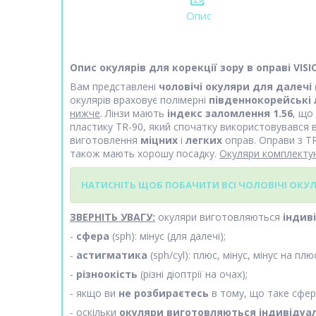
Опис
Опис окулярів для корекції зору в оправі VIS
Вам представлені
чоловічі окуляри для далечі
окулярів враховує полімерні
південнокорейські 
нижче
. Лінзи мають
індекс заломлення 1.56
, що
пластику TR-90, який спочатку використовувався 
виготовлення
міцних
і
легких
оправ. Оправи з TR
також мають хорошу посадку.
Окуляри комплект
НАТИСНІТЬ ЩОБ ПОБАЧИТИ ВСІ ЧОЛОВІЧІ ОКУЛЯ
ЗВЕРНІТЬ УВАГУ:
окуляри виготовляються
індив
-
сфера
(sph): мінус (для далечі);
-
астигматика
(sph/cyl): плюс, мінус, мінус на плю
-
різноокість
(різні діоптрії на очах);
- якщо ви
не розбираєтесь
в тому, що таке сфера
- оскільки
окуляри виготовляються індивідуа