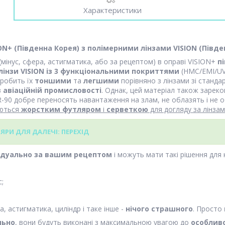
Характеристики
ION+
(Південна Корея)
з полімерними лінзами VISION (Півде
(мінус, сфера, астигматика, або за рецептом) в оправі VISION+
пі
лінзи VISION із 3 функціональними покриттями
(HMC/EMI/UV
 робить їх
тоншими
та
легшими
порівняно з лінзами зі станд
в
авіаційній промисловості
. Однак, цей матеріал також зарек
-90 добре переносять навантаження на злам, не облазять і не о
уються
жорстким футляром
і
серветкою
для догляду за лінза
РИ ДЛЯ ДАЛЕЧІ: ПЕРЕХІД
ідуально за вашим рецептом
і можуть мати такі рішення для к
с;
, астигматика, циліндр і таке інше -
нічого страшного
. Просто
льно
, вони будуть виконані з максимальною увагою до
особлив