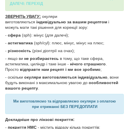
ДАЛЕЧІ: ПЕРЕХІД
ЗВЕРНІТЬ УВАГУ:
окуляри
виготовляються
індивідуально за вашим рецептом
і
можуть мати такі рішення для корекції зору:
-
сфера
(sph): мінус (для далечі);
-
астигматика
(sph/cyl): плюс, мінус, мінус на плюс;
-
різноокість
(різні діоптрії на очах);
- якщо ви
не розбираєтесь
в тому, що таке сфера,
астигматика, циліндр і таке інше -
нічого страшного
.
Просто
відправте нам рецепт і ми все зробимо
;
- оскільки
окуляри виготовляються індивідуально
, вони
будуть виконані з максимальною увагою до
особливостей
вашого рецепту
.
Ми виготовляємо та відправляємо окуляри з оплатою
при отриманні БЕЗ ПЕРЕДОПЛАТИ
Докладніше про лінзові покриття:
-
покриття HMC
- містить відразу кілька покриттів: