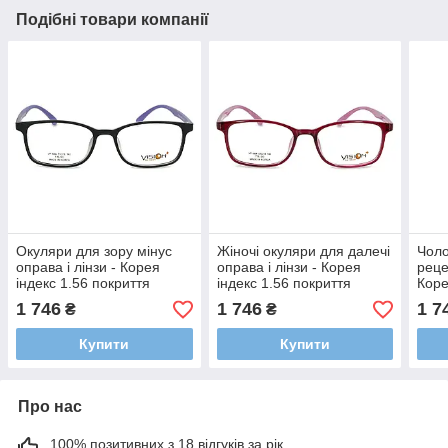
Подібні товари компанії
Окуляри для зору мінус
Жіночі окуляри для далечі
Чоло
оправа і лінзи - Корея
оправа і лінзи - Корея
реце
індекс 1.56 покриття
індекс 1.56 покриття
Коре
HMC/EMI/UV400 (за
HMC/EMI/UV400(за
пок
1 746
1 746
1 7
₴
₴
рецептом/сфера/
рецептом/сфера/
(мін
астигматика)
астигматика)
Купити
Купити
Про нас
100% позитивних з 18 відгуків за рік