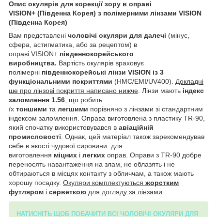
Опис окулярів для корекції зору в оправі
VISION+
(Південна Корея)
з полімерними лінзами VISION
(Південна Корея)
Вам представлені
чоловічі окуляри для далечі
(мінус,
сфера, астигматика, або за рецептом) в
оправі VISION+
південнокорейського
виробництва.
Вартість окулярів враховує
полімерні
південнокорейські лінзи VISION із 3
функціональними покриттями
(HMC/EMI/UV400).
Докладні
ше про лінзові покриття написано нижче
. Лінзи мають
індекс
заломлення 1.56
, що робить
їх
тоншими
та
легшими
порівняно з лінзами зі стандартним
індексом заломлення. Оправа виготовлена з пластику TR-90,
який спочатку використовувався в
авіаційній
промисловості
. Однак, цей матеріал також зарекомендував
себе в якості чудової сировини для
виготовлення
міцних
і
легких
оправ. Оправи з TR-90 добре
переносять навантаження на злам, не облазять і не
обтираються в місцях контакту з обличчам, а також мають
хорошу посадку.
Окуляри комплектуються
жорстким
футляром
і
серветкою
для догляду за лінзами
.
НАТИСНІТЬ ЩОБ ПОБАЧИТИ ВСІ ЧОЛОВІЧІ ОКУЛЯРИ ДЛЯ