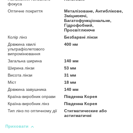
фокуса
Оптичне покриття
Металізоване, Антиблікове,
Зміцнюючі,
Багатофункціональне,
Гідрофобний,
Просвітлююче
Колір лінз
Безбарвні лінзи
Довжина хвилі
400 нм
ультрафіолетового
випромінювання
Загальна ширина
140 мм
Ширина лінзи
53 мм
Висота лінзи
31 мм
Міст
18 мм
Довжина завушника
140 мм
Країна-виробник оправи
Південна Корея
Країна-виробник лінз
Південна Корея
Тип лінз по оптичному дії
Стигматические або
астигматичні
Приховати