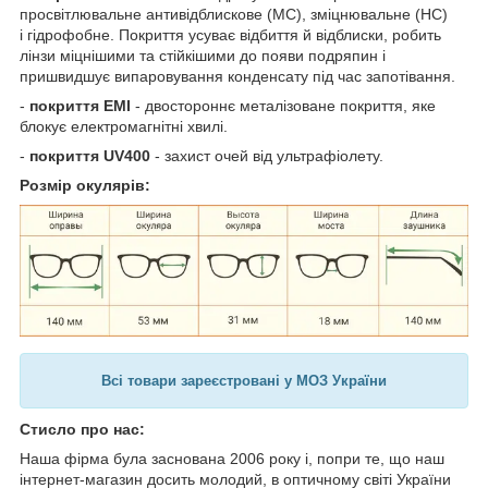
просвітлювальне антивідблискове (MC), зміцнювальне (HC)
і гідрофобне. Покриття усуває відбиття й відблиски, робить
лінзи міцнішими та стійкішими до появи подряпин і
пришвидшує випаровування конденсату під час запотівання.
-
покриття EMI
- двостороннє металізоване покриття, яке
блокує електромагнітні хвилі.
-
покриття UV400
- захист очей від ультрафіолету.
Розмір окулярів:
Всі товари зареєстровані у МОЗ України
Стисло про нас:
Наша фірма була заснована 2006 року і, попри те, що наш
інтернет-магазин досить молодий, в оптичному світі України