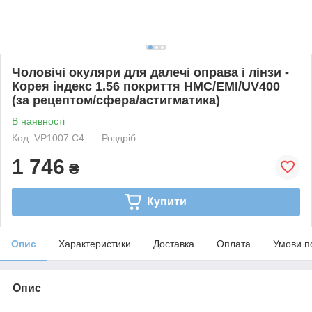
Чоловічі окуляри для далечі оправа і лінзи -
Корея індекс 1.56 покриття HMC/EMI/UV400
(за рецептом/сфера/астигматика)
В наявності
Код: VP1007 C4
Роздріб
1 746
₴
Купити
Опис
Характеристики
Доставка
Оплата
Умови п
Опис