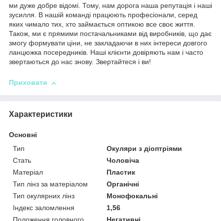
ми дуже добре відомі. Тому, нам дорога наша репутація і наші
зусилля. В нашій команді працюють професіонали, серед
яких чимало тих, хто займається оптикою все своє життя.
Також, ми є прямими постачальниками від виробників, що дає
змогу формувати ціни, не закладаючи в них інтереси довгого
ланцюжка посередників. Наші клієнти довіряють нам і часто
звертаються до нас знову. Звертайтеся і ви!
Приховати
Характеристики
Основні
Тип
Окуляри з діоптріями
Стать
Чоловіча
Матеріал
Пластик
Тип лінз за матеріалом
Органічні
Тип окулярних лінз
Монофокальні
Індекс заломлення
1,56
Положення головного
Негативні