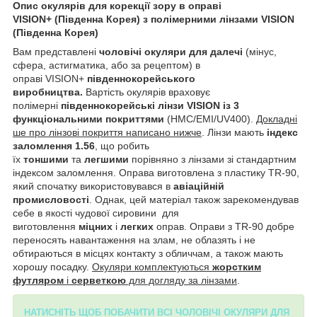
Опис окулярів для корекції зору в оправі
VISION+
(Південна Корея)
з полімерними лінзами VISION
(Південна Корея)
Вам представлені
чоловічі окуляри для далечі
(мінус,
сфера, астигматика, або за рецептом) в
оправі VISION+
південнокорейського
виробництва.
Вартість окулярів враховує
полімерні
південнокорейські лінзи VISION із 3
функціональними покриттями
(HMC/EMI/UV400).
Докладні
ше про лінзові покриття написано нижче
. Лінзи мають
індекс
заломлення 1.56
, що робить
їх
тоншими
та
легшими
порівняно з лінзами зі стандартним
індексом заломлення. Оправа виготовлена з пластику TR-90,
який спочатку використовувався в
авіаційній
промисловості
. Однак, цей матеріал також зарекомендував
себе в якості чудової сировини для
виготовлення
міцних
і
легких
оправ. Оправи з TR-90 добре
переносять навантаження на злам, не облазять і не
обтираються в місцях контакту з обличчам, а також мають
хорошу посадку.
Окуляри комплектуються
жорстким
футляром
і
серветкою
для догляду за лінзами
.
НАТИСНІТЬ ЩОБ ПОБАЧИТИ ВСІ ЧОЛОВІЧІ ОКУЛЯРИ ДЛЯ