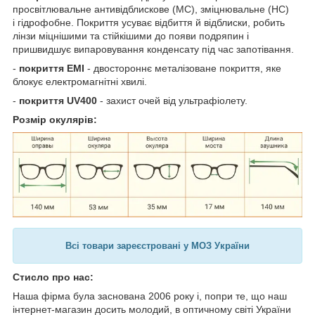
просвітлювальне антивідблискове (MC), зміцнювальне (HC)
і гідрофобне. Покриття усуває відбиття й відблиски, робить
лінзи міцнішими та стійкішими до появи подряпин і
пришвидшує випаровування конденсату під час запотівання.
-
покриття EMI
- двостороннє металізоване покриття, яке
блокує електромагнітні хвилі.
-
покриття UV400
- захист очей від ультрафіолету.
Розмір окулярів:
Всі товари зареєстровані у МОЗ України
Стисло про нас:
Наша фірма була заснована 2006 року і, попри те, що наш
інтернет-магазин досить молодий, в оптичному світі України