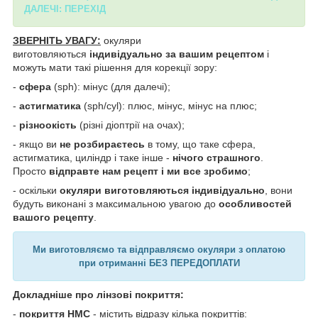
ДАЛЕЧІ: ПЕРЕХІД
ЗВЕРНІТЬ УВАГУ:
окуляри
виготовляються
індивідуально за вашим рецептом
і
можуть мати такі рішення для корекції зору:
-
сфера
(sph): мінус (для далечі);
-
астигматика
(sph/cyl): плюс, мінус, мінус на плюс;
-
різноокість
(різні діоптрії на очах);
- якщо ви
не розбираєтесь
в тому, що таке сфера,
астигматика, циліндр і таке інше -
нічого страшного
.
Просто
відправте нам рецепт і ми все зробимо
;
- оскільки
окуляри виготовляються індивідуально
, вони
будуть виконані з максимальною увагою до
особливостей
вашого рецепту
.
Ми виготовляємо та відправляємо окуляри з оплатою
при отриманні БЕЗ ПЕРЕДОПЛАТИ
Докладніше про лінзові покриття:
-
покриття HMC
- містить відразу кілька покриттів: