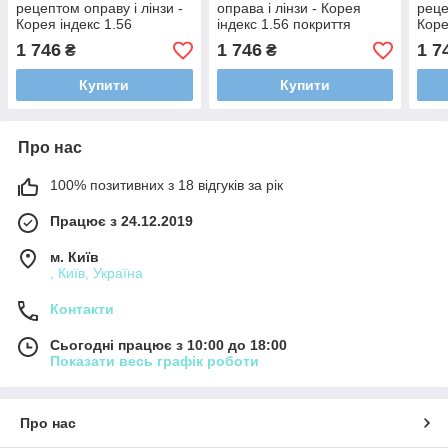
рецептом оправу і лінзи -
оправа і лінзи - Корея
реце
Корея індекс 1.56
індекс 1.56 покриття
Коре
покриття HMC/EMI/UV400
HMC/EMI/UV400 (за
пок
1 746
1 746
1 7
₴
₴
(мінус/сфера/астигматика)
рецептом/сфера/
(мін
астигматика)
Купити
Купити
Про нас
100% позитивних з 18 відгуків за рік
Працює з 24.12.2019
м. Київ
, Київ, Україна
Контакти
Сьогодні працює з 10:00 до 18:00
Показати весь графік роботи
Про нас