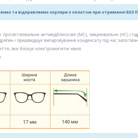
яємо та відправляємо окуляри з оплатою при отриманні БЕЗ
ів: просвітлювальне антивідблискове (MC), зміцнювальне (HC) і гі
дряпин і пришвидшує випаровування конденсату під час запотіван
ття, яке блокує електромагнітні хвилі.
.