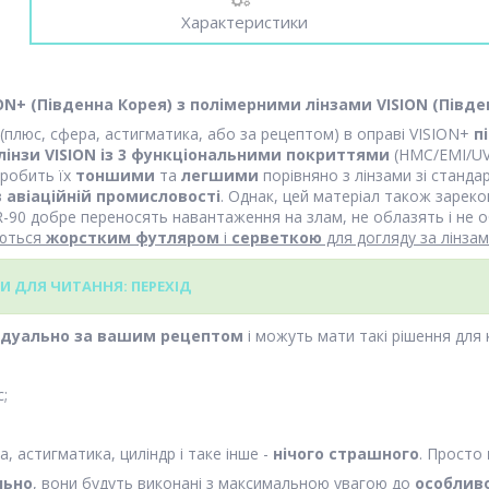
Характеристики
ION+
(Південна Корея)
з полімерними лінзами VISION (Півде
(плюс, сфера, астигматика, або за рецептом) в оправі VISION+
пі
лінзи VISION із 3 функціональними покриттями
(HMC/EMI/UV
 робить їх
тоншими
та
легшими
порівняно з лінзами зі станд
в
авіаційній промисловості
. Однак, цей матеріал також зарек
-90 добре переносять навантаження на злам, не облазять і не о
уються
жорстким футляром
і
серветкою
для догляду за лінза
И ДЛЯ ЧИТАННЯ: ПЕРЕХІД
ідуально за вашим рецептом
і можуть мати такі рішення для к
с;
, астигматика, циліндр і таке інше -
нічого страшного
. Просто
льно
, вони будуть виконані з максимальною увагою до
особлив