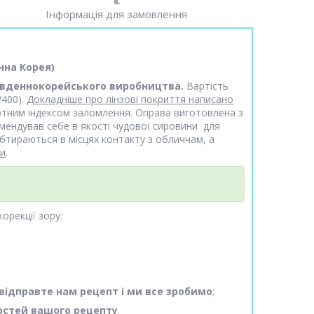
Інформація для замовлення
нна Корея)
вденнокорейського виробництва.
Вартість
400).
Докладніше про лінзові покриття написано
артним індексом заломлення. Оправа виготовлена з
омендував себе в якості чудової сировини для
бтираються в місцях контакту з обличчам, а
ми
.
орекції зору:
відправте нам рецепт і ми все зробимо
;
остей вашого рецепту
.