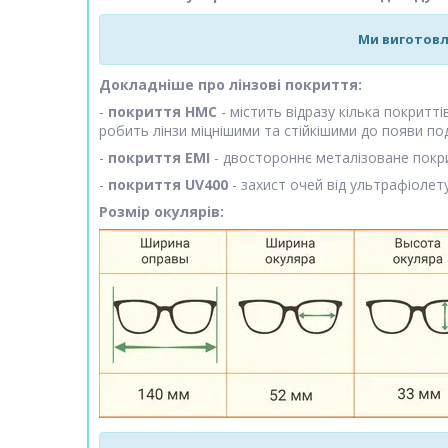
Ми виготовл
Докладніше про лінзові покриття:
-
покриття HMC
- містить відразу кілька покритт
робить лінзи міцнішими та стійкішими до появи по
-
покриття EMI
- двостороннє металізоване покри
-
покриття UV400
- захист очей від ультрафіолету
Розмір окулярів: