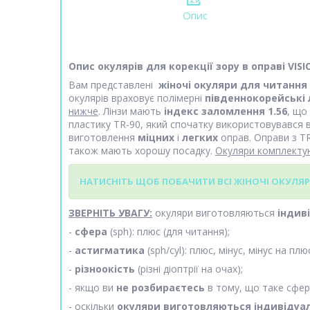
Опис
Опис окулярів для корекції зору в оправі VIS
Вам представлені
жіночі окуляри для читання
окулярів враховує полімерні
південнокорейські 
нижче
. Лінзи мають
індекс заломлення 1.56
, що
пластику TR-90, який спочатку використовувався 
виготовлення
міцних
і
легких
оправ. Оправи з TR
також мають хорошу посадку.
Окуляри комплект
НАТИСНІТЬ ЩОБ ПОБАЧИТИ ВСІ ЖІНОЧІ ОКУЛЯР
ЗВЕРНІТЬ УВАГУ:
окуляри виготовляються
індив
-
сфера
(sph): плюс (для читання);
-
астигматика
(sph/cyl): плюс, мінус, мінус на плю
-
різноокість
(різні діоптрії на очах);
- якщо ви
не розбираєтесь
в тому, що таке сфера
- оскільки
окуляри виготовляються індивідуа