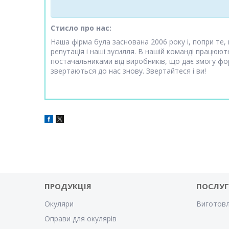
Стисло про нас:
Наша фірма була заснована 2006 року і, попри те,
репутація і наші зусилля. В нашій команді працюю
постачальниками від виробників, що дає змогу фор
звертаються до нас знову. Звертайтеся і ви!
ПРОДУКЦІЯ
ПОСЛУ
Окуляри
Виготовл
Оправи для окулярів