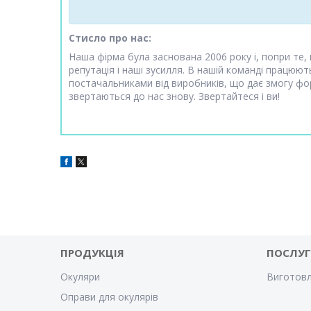
Стисло про нас:
Наша фірма була заснована 2006 року і, попри те,
репутація і наші зусилля. В нашій команді працюю
постачальниками від виробників, що дає змогу фор
звертаються до нас знову. Звертайтеся і ви!
ПРОДУКЦІЯ
ПОСЛУ
Окуляри
Виготовл
Оправи для окулярів