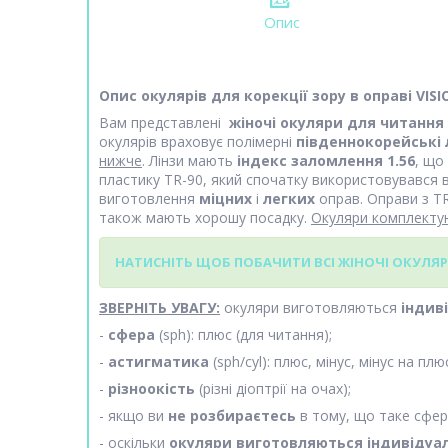
Опис
Опис окулярів для корекції зору в оправі VIS
Вам представлені
жіночі окуляри для читання
окулярів враховує полімерні
південнокорейські 
нижче
. Лінзи мають
індекс заломлення 1.56
, що
пластику TR-90, який спочатку використовувався 
виготовлення
міцних
і
легких
оправ. Оправи з TR
також мають хорошу посадку.
Окуляри комплект
НАТИСНІТЬ ЩОБ ПОБАЧИТИ ВСІ ЖІНОЧІ ОКУЛЯР
ЗВЕРНІТЬ УВАГУ:
окуляри виготовляються
індив
-
сфера
(sph): плюс (для читання);
-
астигматика
(sph/cyl): плюс, мінус, мінус на плю
-
різноокість
(різні діоптрії на очах);
- якщо ви
не розбираєтесь
в тому, що таке сфера
- оскільки
окуляри виготовляються індивідуа