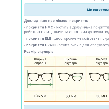
Ми виготовл
Докладніше про лінзові покриття:
-
покриття HMC
- містить відразу кілька покритт
робить лінзи міцнішими та стійкішими до появи по
-
покриття EMI
- двостороннє металізоване покри
-
покриття UV400
- захист очей від ультрафіолету
Розмір окулярів: