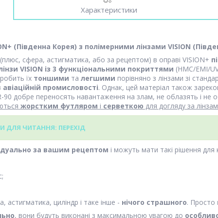
Характеристики
ION+
(Південна Корея)
з полімерними лінзами VISION (Півде
(плюс, сфера, астигматика, або за рецептом) в оправі VISION+
пі
лінзи VISION із 3 функціональними покриттями
(HMC/EMI/UV
 робить їх
тоншими
та
легшими
порівняно з лінзами зі станд
в
авіаційній промисловості
. Однак, цей матеріал також зарек
-90 добре переносять навантаження на злам, не облазять і не о
уються
жорстким футляром
і
серветкою
для догляду за лінза
И ДЛЯ ЧИТАННЯ: ПЕРЕХІД
ідуально за вашим рецептом
і можуть мати такі рішення для к
с;
, астигматика, циліндр і таке інше -
нічого страшного
. Просто
льно
, вони будуть виконані з максимальною увагою до
особлив