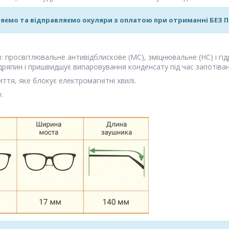
яємо та відправляємо окуляри з оплатою при отриманні БЕЗ
ів: просвітлювальне антивідблискове (MC), зміцнювальне (HC) і гі
дряпин і пришвидшує випаровування конденсату під час запотіван
ття, яке блокує електромагнітні хвилі.
.