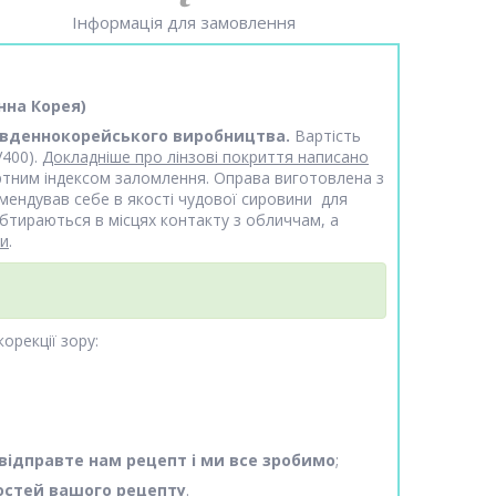
Інформація для замовлення
нна Корея)
вденнокорейського виробництва.
Вартість
400).
Докладніше про лінзові покриття написано
артним індексом заломлення. Оправа виготовлена з
омендував себе в якості чудової сировини для
бтираються в місцях контакту з обличчам, а
ми
.
орекції зору:
відправте нам рецепт і ми все зробимо
;
остей вашого рецепту
.