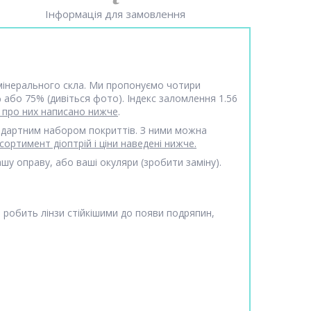
Інформація для замовлення
 з мінерального скла. Ми пропонуємо чотири
 або 75% (дивіться фото). Індекс заломлення 1.56
 про них написано нижче
.
андартним набором покриттів. З ними можна
сортимент діоптрій і ціни наведені нижче.
у оправу, або ваші окуляри (зробити заміну).
, робить лінзи стійкішими до появи подряпин,