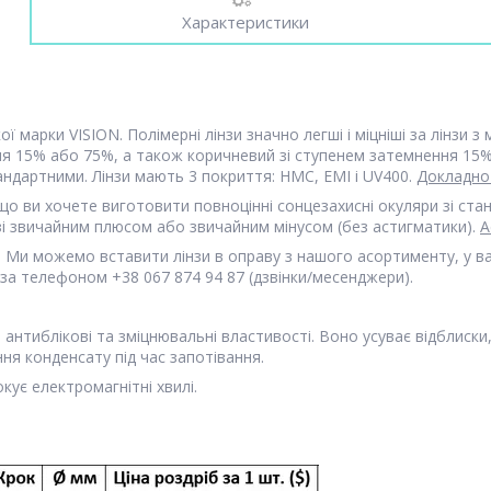
Характеристики
ої марки VISION. Полімерні лінзи значно легші і міцніші за лінзи
ня 15% або 75%, а також коричневий зі ступенем затемнення 15%
тандартними. Лінзи мають 3 покриття: HMC, EMI і UV400.
Докладно
кщо ви хочете виготовити повноцінні сонцезахисні окуляри зі ст
 зі звичайним плюсом або звичайним мінусом (без астигматики).
А
Ми можемо вставити лінзи в оправу з нашого асортименту, у ваш
за телефоном +38 067 874 94 87 (дзвінки/месенджери).
антиблікові та зміцнювальні властивості. Воно усуває відблиски
я конденсату під час запотівання.
кує електромагнітні хвилі.