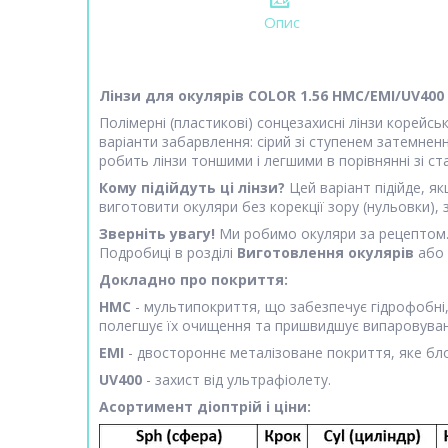
Опис
Лінзи для окулярів COLOR 1.56 HMC/EMI/UV400
Полімерні (пластикові) сонцезахисні лінзи корейськ
варіанти забарвлення: сірий зі ступенем затемнен
робить лінзи тоншими і легшими в порівнянні зі с
Кому підійдуть ці лінзи?
Цей варіант підійде, я
виготовити окуляри без корекції зору (нульовки),
Зверніть увагу!
Ми робимо окуляри за рецептом. 
Подробиці в розділі
Виготовлення окулярів
або 
Докладно про покриття:
HMC
- мультипокриття, що забезпечує гідрофобні, 
полегшує їх очищення та пришвидшує випаровуванн
EMI
- двостороннє металізоване покриття, яке бло
UV400
- захист від ультрафіолету.
Асортимент діоптрій і ціни: