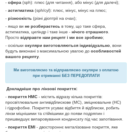
-
сфера
(sph): плюс (для читання), або мінус (для далечі);
-
астигматика
(sph/cyl): плюс, мінус, мінус на плюс;
-
різноокість
(різні діоптрії на очах);
- якщо ви
не розбираєтесь
в тому, що таке сфера,
астигматика, циліндр і таке інше -
нічого страшного
.
Просто
відправте нам рецепт і ми все зробимо
;
- оскільки
окуляри виготовляються індивідуально
, вони
будуть виконані з максимальною увагою до
особливостей
вашого рецепту
.
Ми виготовляємо та відправляємо окуляри з оплатою
при отриманні БЕЗ ПЕРЕДОПЛАТИ
Докладніше про лінзові покриття:
-
покриття HMC
- містить відразу кілька покриттів:
просвітлювальне антивідблискове (MC), зміцнювальне (HC)
і гідрофобне. Покриття усуває відбиття й відблиски, робить
лінзи міцнішими та стійкішими до появи подряпин і
пришвидшує випаровування конденсату під час запотівання.
-
покриття EMI
- двостороннє металізоване покриття, яке