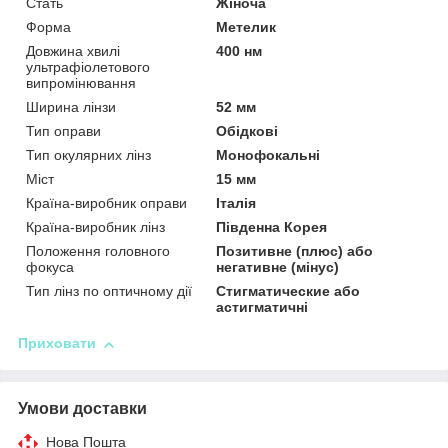
Стать
Жіноча
Форма
Метелик
Довжина хвилі
400 нм
ультрафіолетового
випромінювання
Ширина лінзи
52 мм
Тип оправи
Обідкові
Тип окулярних лінз
Монофокальні
Міст
15 мм
Країна-виробник оправи
Італія
Країна-виробник лінз
Південна Корея
Положення головного
Позитивне (плюс) або
фокуса
негативне (мінус)
Тип лінз по оптичному дії
Стигматические або
астигматичні
Приховати
Умови доставки
Нова Пошта