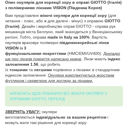
Опис окулярів для корекції зору в оправі GIOTTO (Італія)
з полімерними лінзами VISION (Південна Корея)
Вам представлені
жіночі окуляри для корекції зору
(для
читання - плюс, або ж для далечі - мінус) з оправою
GIOTTO
(Італія)
. Дизайн і виробництво оправ GIOTTO - справа рук
мешканців міста Беллуно, який знаходиться у Венеціанському
регіоні. Тобто, оправа
made in Italy на 100%
. Вартість
окулярів враховує полімерні
південнокорейські лінзи
VISION із 3
функціональними покриттями
(HMC/EMI/UV400).
Докладні
ше про лінзові покриття написано нижче
. Лінзи мають
індекс
заломлення 1.56
, що робить
їх
тоншими
та
легшими
порівняно з лінзами зі стандартним
індексом заломлення.
Окуляри комплектуються жорстким
футляром і серветкою для догляду за лінзами.
НАТИСНІТЬ ЩОБ ПОБАЧИТИ ВСІ ЖІНОЧІ ОКУЛЯРИ З
ОПРАВАМИ GIOTTO: ПЕРЕХІД
ЗВЕРНІТЬ УВАГУ:
окуляри
виготовляються
індивідуально за вашим рецептом
і
можуть мати такі рішення для корекції зору: