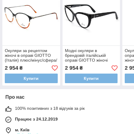
Окуляри за рецептом
Модні окуляри в
Окул
жіночі в оправі GIOTTO
брендовій італійській
опра
(Італія) плюс/мінус/сфера/
оправі GIOTTO жіночі
жіно
астигматика
(плюс/мінус/сфера/
асти
2 954
2 954
2 9
₴
₴
астигматика)
Купити
Купити
Про нас
100% позитивних з 18 відгуків за рік
Працює з 24.12.2019
м. Київ