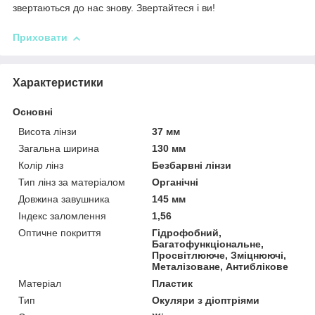
звертаються до нас знову. Звертайтеся і ви!
Приховати
Характеристики
Основні
Висота лінзи
37 мм
Загальна ширина
130 мм
Колір лінз
Безбарвні лінзи
Тип лінз за матеріалом
Органічні
Довжина завушника
145 мм
Індекс заломлення
1,56
Оптичне покриття
Гідрофобний,
Багатофункціональне,
Просвітлююче, Зміцнюючі,
Металізоване, Антиблікове
Матеріал
Пластик
Тип
Окуляри з діоптріями