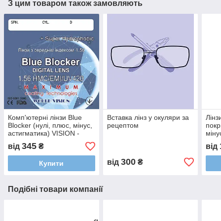
З цим товаром також замовляють
Комп'ютерні лінзи Blue
Вставка лінз у окуляри за
Лінз
Blocker (нулі, плюс, мінус,
рецептом
покр
астигматика) VISION -
міну
Корея
VISI
345
від
₴
від
300
від
₴
Купити
Подібні товари компанії