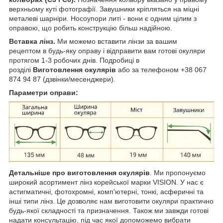
верхньому куті фотографії. Завушники кріпляться на міцні
металеві шарніри. Носоупори литі - вони є одним цілим з
оправою, що робить конструкцію більш надійною.
Вставка лінз.
Ми можемо вставити лінзи за вашим
рецептом
в будь-яку оправу і відправити вам готові окуляри
протягом 1-3 робочих днів. Подробиці в
розділі
Виготовлення окулярів
або за телефоном +38 067
874 94 87 (дзвінки/месенджери).
Параметри оправи:
Детальніше про виготовлення окулярів
. Ми пропонуємо
широкий асортимент лінз корейської марки VISION. У нас є
астигматичні, фотохромні, комп'ютерні, тонкі, асферичні та
інші типи лінз. Це дозволяє нам виготовити окуляри практично
будь-якої складності та призначення. Також ми завжди готові
надати консультацію, під час якої допоможемо вибрати