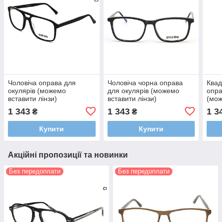
Чоловіча оправа для
Чоловіча чорна оправа
Квад
окулярів (можемо
для окулярів (можемо
опра
вставити лінзи)
вставити лінзи)
(мож
1 343
1 343
1 3
₴
₴
Купити
Купити
Акційні пропозиції та новинки
Без передоплати
Без передоплати