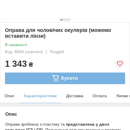
Оправа для чоловічих окулярів (можемо
вставити лінзи)
В наявності
Код: A004 (опр/чол)
Роздріб
1 343
₴
Купити
Опис
Характеристики
Доставка
Оплата
Умови 
Опис
Оправа зроблена з пластику та
представлена у двох
кольорах (С3 і С6).
Позначення кольору вказано у правому