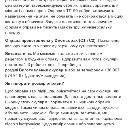
цей матеріал зарекомендував себе як чудова сировина для
міцних і легких оправ. Оправи з TR-90 добре витримують
навантаження на злам, не облазять і не обтираються в місцях
контакту з обличчям. Завдяки еластичності та класичним
формам оправи не тиснуть і мають зручну універсальну
посадку.
Оправа представлена у 2 кольорах (С1 і С2)
. Позначення
кольору вказано у правому верхньому куті фотографії.
Вставка лінз.
Ми можемо вставити лінзи за вашим
рецептом
в будь-яку оправу і відправити вам готові окуляри
протягом 1-3 робочих днів. Подробиці в
розділі
Виготовлення окулярів
або за телефоном +38 067
874 94 87 (дзвінки/месенджери).
Як підібрати розмір оправи?
Щоб оправа вам підійшла, орієнтуйтеся на свої окуляри, які
влаштовують вас за посадкою. Для цього достатньо виміряти
ширину своїх окулярів і порівняти її з шириною обраної
моделі. Таким чином оправа не виявиться занадто вузькою
або занадто широкою. Якщо виникнуть запитання, ми
проконсультуємо вас - відповімо на всі запитання, надішлемо
відео з інструкцією щодо вимірювання або запропонуємо