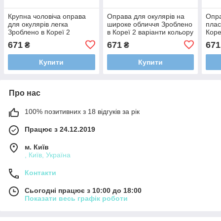
Крупна чоловіча оправа
Оправа для окулярів на
Опра
для окулярів легка
широке обличчя Зроблено
плас
Зроблено в Кореї 2
в Кореї 2 варіанти кольору
Коре
варіанти кольору
671
671
671
₴
₴
Купити
Купити
Про нас
100% позитивних з 18 відгуків за рік
Працює з 24.12.2019
м. Київ
, Київ, Україна
Контакти
Сьогодні працює з 10:00 до 18:00
Показати весь графік роботи