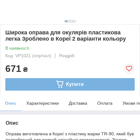
Широка оправа для окулярів пластикова
легка Зроблено в Кореї 2 варіанти кольору
В наявності
Код: VP1021 (опр/чол)
Роздріб
671
₴
Купити
Опис
Характеристики
Доставка
Оплата
Умови п
Опис
Оправа виготовлена в Кореї з пластику марки TR-90, який був
розроблений для потреб авіаційної промисловості. Згодом