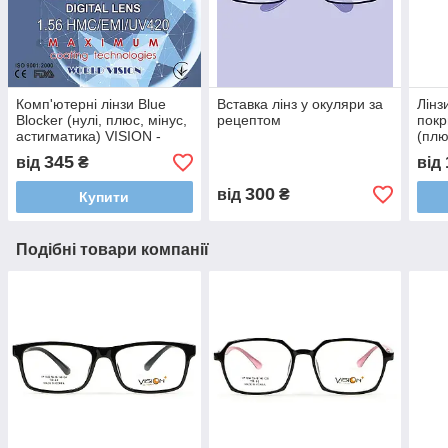
Комп'ютерні лінзи Blue
Вставка лінз у окуляри за
Лінз
Blocker (нулі, плюс, мінус,
рецептом
пок
астигматика) VISION -
(плю
Корея
VISI
345
від
₴
від
300
від
₴
Купити
Подібні товари компанії