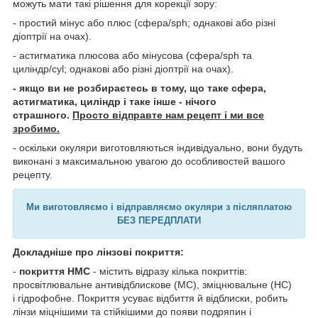
можуть мати такі рішення для корекції зору:
- простий мінус або плюс (сфера/sph; однакові або різні
діоптрії на очах).
- астигматика плюсова або мінусова (сфера/sph та
циліндр/cyl; однакові або різні діоптрії на очах).
- якщо ви не розбираєтесь в тому, що таке сфера,
астигматика, циліндр і таке інше - нічого
страшного.
Просто відправте нам рецепт і ми все
зробимо.
- оскільки окуляри виготовляються індивідуально, вони будуть
виконані з максимальною увагою до особливостей вашого
рецепту.
Ми виготовляємо і відправляємо окуляри з післяплатою
БЕЗ ПЕРЕДПЛАТИ
Докладніше про лінзові покриття:
-
покриття HMC
- містить відразу кілька покриттів:
просвітлювальне антивідблискове (MC), зміцнювальне (HC)
і гідрофобне. Покриття усуває відбиття й відблиски, робить
лінзи міцнішими та стійкішими до появи подряпин і