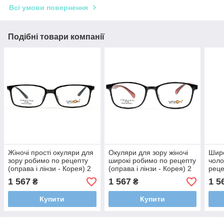
Всі умови повернення
Подібні товари компанії
Жіночі прості окуляри для
Окуляри для зору жіночі
Широ
зору робимо по рецепту
широкі робимо по рецепту
чоло
(оправа і лінзи - Корея) 2
(оправа і лінзи - Корея) 2
реце
варіанти кольору
варіанти кольору
Коре
1 567
1 567
1 5
₴
₴
Купити
Купити