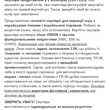
зрозуміти де який колір, при перегляді фотографій звертайте
увагу на правий верхній кут. Також, вказуйте який ви хочете
колір при замолвенні.
Представляємо
чоловічі окуляри для корекції зору з
корейськіми лінзами і корейською оправою
. Робимо за
рецептом (плюс, мінус або астигматика).
Вартість окулярів
враховує полімерні
лінзи VISION з трьома
функціональними покриттями
(HMC, EMI та
UV400).
Докладніше про лінзові покриття написано
нижче
. Лінзи мають
індекс заломлення 1.56
, що робить їх
тоншими
та
легшими
порівняно з лінзами зі стандартним
індексом заломлення. Оправа виготовлена з пластику TR-90,
який спочатку використовувався в
авіаційній
промисловості
. Однак, цей матеріал також зарекомендував
себе в якості чудової сировини для виготовлення
міцних
і
легких
оправ. Оправи з TR-90 добре переносять
навантаження на злам, не облазять і не обтираються в місцях
контакту з обличчам, а також мають хорошу посадку.
Окуляри
комплектуються
жорстким футляром
і
серветкою
для
догляду за лінзами
.
ЗВЕРНІТЬ УВАГУ!
Окуляри
виготовляються
індивідуально за вашим рецептом
і