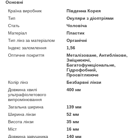
Основні
Країна виробник
Південна Корея
Тип
Окуляри з діоптріями
Стать
Чоловіча
Матеріал
Пластик
Тип лінз за матеріалом
Органічні
Індекс заломлення
1,56
Оптичне покриття
Металізоване, Антиблікове,
Зміцнюючі,
Багатофункціональне,
Гідрофобний,
Просвітлююче
Колір лінз
Безбарвні лінзи
Довжина хвилі
400 нм
ультрафіолетового
випромінювання
Загальна ширина
139 мм
Ширина лінзи
52 мм
Висота лінзи
35 мм
Міст
16 мм
Довжина завушника
140 мм