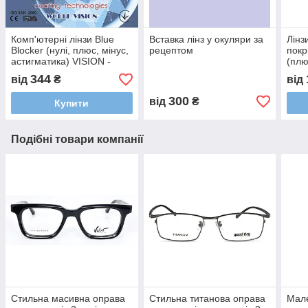
Комп'ютерні лінзи Blue
Вставка лінз у окуляри за
Лінз
Blocker (нулі, плюс, мінус,
рецептом
пок
астигматика) VISION -
(плю
Корея
VISI
344
від
₴
від
300
від
₴
Купити
Подібні товари компанії
Стильна масивна оправа
Стильна титанова оправа
Мале