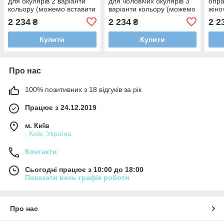
для окулярів 2 варіанти
для чоловічих окулярів 3
опра
кольору (можемо вставити
варіанти кольору (можемо
жіно
лінзи)
вставити лінзи)
(мож
2 234
2 234
2 2
₴
₴
Купити
Купити
Про нас
100% позитивних з 18 відгуків за рік
Працює з 24.12.2019
м. Київ
, Київ, Україна
Контакти
Сьогодні працює з 10:00 до 18:00
Показати весь графік роботи
Про нас