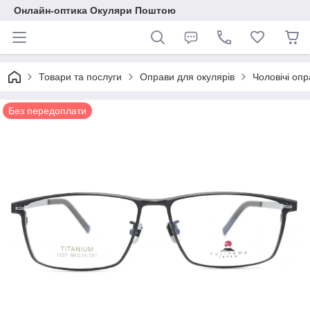
Онлайн-оптика Окуляри Поштою
Товари та послуги
Оправи для окулярів
Чоловічі опр
Без передоплати