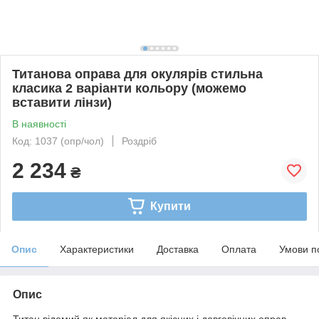
Титанова оправа для окулярів стильна
класика 2 варіанти кольору (можемо
вставити лінзи)
В наявності
Код: 1037 (опр/чол)
Роздріб
2 234
₴
Купити
Опис
Характеристики
Доставка
Оплата
Умови п
Опис
Титан відомий як матеріал для якісних і довговічних оправ.