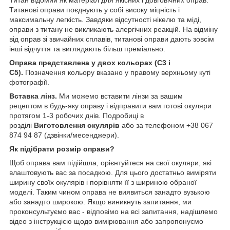
Титанові оправи поєднують у собі високу міцність і
максимальну легкість. Завдяки відсутності нікелю та міді,
оправи з титану не викликають алергічних реакцій. На відміну
від оправ зі звичайних сплавів, титанові оправи дають зовсім
інші відчуття та виглядають більш преміально.
Оправа представлена у двох кольорах (С3 і
С5).
Позначення кольору вказано у правому верхньому куті
фотографії.
Вставка лінз.
Ми можемо вставити лінзи за вашим
рецептом
в будь-яку оправу і відправити вам готові окуляри
протягом 1-3 робочих днів. Подробиці в
розділі
Виготовлення окулярів
або за телефоном +38 067
874 94 87 (дзвінки/месенджери).
Як підібрати розмір оправи?
Щоб оправа вам підійшла, орієнтуйтеся на свої окуляри, які
влаштовують вас за посадкою. Для цього достатньо виміряти
ширину своїх окулярів і порівняти її з шириною обраної
моделі. Таким чином оправа не виявиться занадто вузькою
або занадто широкою. Якщо виникнуть запитання, ми
проконсультуємо вас - відповімо на всі запитання, надішлемо
відео з інструкцією щодо вимірювання або запропонуємо