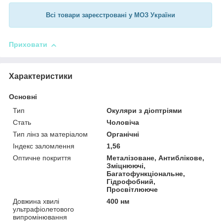
Всі товари зареєстровані у МОЗ України
Приховати
Характеристики
Основні
Тип
Окуляри з діоптріями
Стать
Чоловіча
Тип лінз за матеріалом
Органічні
Індекс заломлення
1,56
Оптичне покриття
Металізоване, Антиблікове,
Зміцнюючі,
Багатофункціональне,
Гідрофобний,
Просвітлююче
Довжина хвилі
400 нм
ультрафіолетового
випромінювання