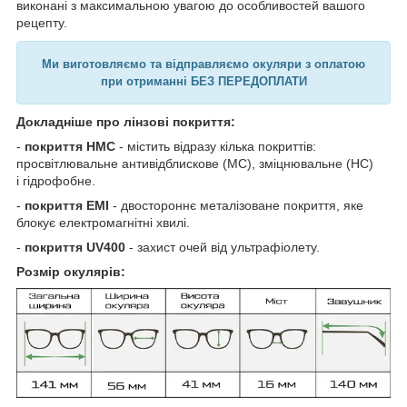
виконані з максимальною увагою до особливостей вашого
рецепту.
Ми виготовляємо та відправляємо окуляри з оплатою
при отриманні БЕЗ ПЕРЕДОПЛАТИ
Докладніше про лінзові покриття:
-
покриття HMC
- містить відразу кілька покриттів:
просвітлювальне антивідблискове (MC), зміцнювальне (HC)
і гідрофобне.
-
покриття EMI
- двостороннє металізоване покриття, яке
блокує електромагнітні хвилі.
-
покриття UV400
- захист очей від ультрафіолету.
Розмір окулярів: