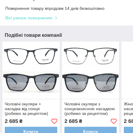
Повернення товару впродовж 14 днів безкоштовно
Всі умови повернення
Подібні товари компанії
Чоловічі окуляри +
Чоловічі окуляри з
Жіно
насадка від сонця
сонцезахисною насадкою
наса
(робимо за рецептом)
(робимо за рецептом)
реце
лінзи VISION - Корея
лінзи VISION - Корея
Кор
2 685
2 685
2 6
₴
₴
Купити
Купити