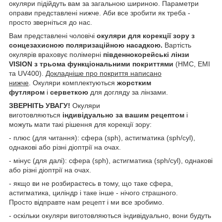
окуляри підійдуть вам за загальною шириною. Параметри
оправи представлені нижче. Аби все зробити як треба -
просто зверніться до нас.
Вам представлені чоловічі
окуляри для корекції зору
з
сонцезахисною поляризаційною насадкою.
Вартість
окулярів враховує полімерні
південнокорейські лінзи
VISION з трьома функціональними покриттями
(HMC, EMI
та UV400).
Докладніше про покриття написано
нижче
. Окуляри комплектуються
жорстким
футляром
і
серветкою
для догляду за лінзами.
ЗВЕРНІТЬ УВАГУ!
Окуляри
виготовляються
індивідуально за вашим рецептом
і
можуть мати такі рішення для корекції зору:
- плюс (для читання): сфера (sph), астигматика (sph/cyl),
однакові або різні діоптрії на очах.
- мінус (для далі): сфера (sph), астигматика (sph/cyl), однакові
або різні діоптрії на очах.
- якщо ви не розбираєтесь в тому, що таке сфера,
астигматика, циліндр і таке інше - нічого страшного.
Просто відправте нам рецепт і ми все зробимо.
- оскільки окуляри виготовляються індивідуально, вони будуть